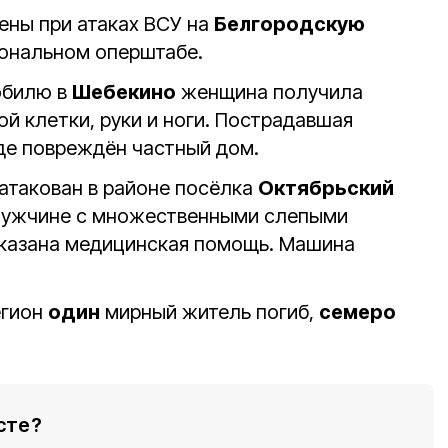
ены при атаках ВСУ на
Белгородскую
иональном оперштабе.
обилю в
Шебекино
женщина получила
й клетки, руки и ноги. Пострадавшая
оде повреждён частный дом.
атакован в районе посёлка
Октябрьский
Мужчине с множественными слепыми
казана медицинская помощь. Машина
егион
один
мирный житель погиб,
семеро
сте?