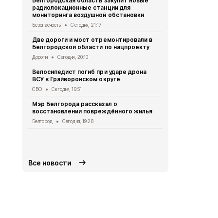
Белгородская область закупит новые
радиолокационные станции для
Житель Шеб
мониторинга воздушной обстановки
тяжёлые ра
дрона
Безопасность
Сегодня, 21:17
СВО
Сегодня
Две дороги и мост отремонтировали в
Белгородской области по нацпроекту
Александр 
Борисовског
Дороги
Сегодня, 20:10
освобожден
Велосипедист погиб при ударе дрона
Общество
Се
ВСУ в Грайворонском округе
В выходные
СВО
Сегодня, 19:51
аномальная
Мэр Белгорода рассказал о
Погода
Сегод
восстановлении повреждённого жилья
Белгородск
Белгород
Сегодня, 19:28
лечить тяж
совместно 
СВО
Сегодня
Все новости