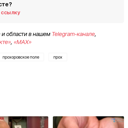
сте?
ссылку
 и области в нашем
Telegram-канале
,
кте»
,
«MAX»
прохоровское поле
прох