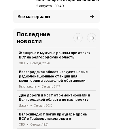
2 августа , 09:49
Все материалы
Последние
новости
Женщина и мужчина ранены при атаках
В Белгород
ВСУ на Белгородскую область
похитили у 
предлогом 
СВО
Сегодня, 22:26
Криминал
Сег
Белгородская область закупит новые
радиолокационные станции для
Житель Шеб
мониторинга воздушной обстановки
тяжёлые ра
дрона
Безопасность
Сегодня, 21:17
СВО
Сегодня
Две дороги и мост отремонтировали в
Белгородской области по нацпроекту
Александр 
Борисовског
Дороги
Сегодня, 20:10
освобожден
Велосипедист погиб при ударе дрона
Общество
Се
ВСУ в Грайворонском округе
В выходные
СВО
Сегодня, 19:51
аномальная