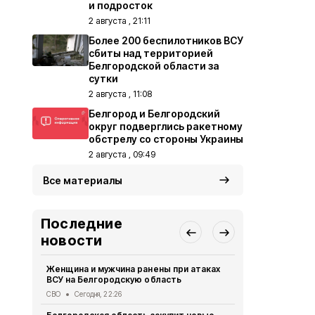
и подросток
2 августа , 21:11
Более 200 беспилотников ВСУ
сбиты над территорией
Белгородской области за
сутки
2 августа , 11:08
Белгород и Белгородский
округ подверглись ракетному
обстрелу со стороны Украины
2 августа , 09:49
Все материалы
Последние
новости
Женщина и мужчина ранены при атаках
В Белгород
ВСУ на Белгородскую область
похитили у 
предлогом 
СВО
Сегодня, 22:26
Криминал
Сег