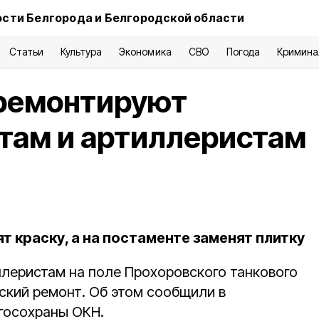
сти Белгорода и Белгородской области
Статьи
Культура
Экономика
СВО
Погода
Кримина
тремонтируют
там и артиллеристам
ят краску, а на постаменте заменят плитку
ллеристам на поле Прохоровского танкового
кий ремонт. Об этом сообщили в
госохраны ОКН.