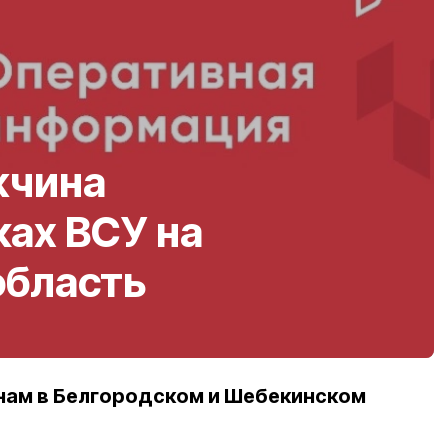
жчина
ках ВСУ на
область
нам в Белгородском и Шебекинском