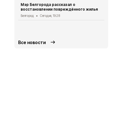
Мэр Белгорода рассказал о
Погода
Сегод
восстановлении повреждённого жилья
Белгородск
Белгород
Сегодня, 19:28
лечить тяж
совместно 
СВО
Сегодня
Все новости