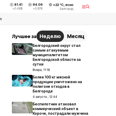
81.41
94.06
+
22
°С,
ясно
+0.48
$
+0.87
€
Белгород
л
Неделю
Месяц
Лучшее за
Белгородский округ стал
самым атакуемым
муниципалитетом
Белгородской области за
сутки
Вчера, 11:18
Более 100 кг мясной
продукции уничтожено на
полигоне отходов в
Белгороде
4 августа , 12:44
Беспилотник атаковал
коммерческий объект в
Короче, пострадали мужчина