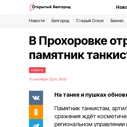
Ново
Новости
Белгород
Старый Оскол
Бизнес
В Прохоровке о
памятник танкис
Новость
11 сентября 2024, 09:51
На танке и пушках обнов
Памятник танкистам, арти
сражения ждёт косметичес
региональном управлении 