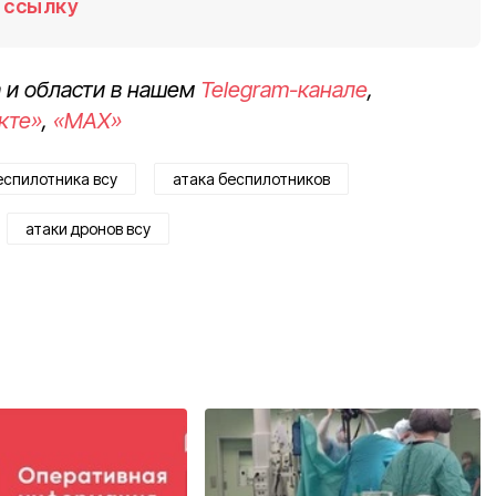
ссылку
 и области в нашем
Telegram-канале
,
кте»
,
«MAX»
еспилотника всу
атака беспилотников
атаки дронов всу