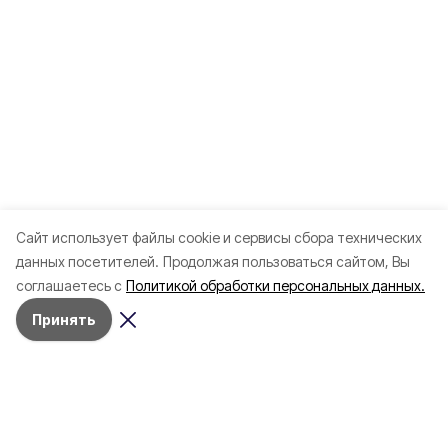
Cайт использует файлы cookie и сервисы сбора технических
данных посетителей.
Продолжая пользоваться сайтом, Вы
Разделы
соглашаетесь с
Политикой обработки персональных данных.
Новости
Принять
Статьи
Здоровье
Путешествия
Точка зрения
Территория