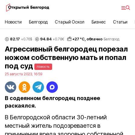
Новости
Белгород
Старый Оскол
Бизнес
Статьи
82.17
94.84
+
27
°С,
облачно
+0.76
$
+0.78
€
Белгород
Агрессивный белгородец порезал
ножом собственную мать и попал
под суд
Новость
25 августа 2023, 16:59
В содеянном белгородец позднее
раскаялся.
В Белгородской области 30-летний
местный житель подозревается в
причинении вреда здоровью собственной