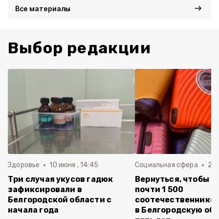
Все материалы
Выбор редакции
Здоровье
10 июня , 14:45
Социальная сфера
20 
Три случая укусов гадюк
Вернуться, чтобы о
зафиксировали в
почти 1 500
Белгородской области с
соотечественников
начала года
в Белгородскую обл