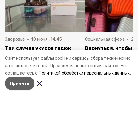
Здоровье
10 июня , 14:45
Социальная сфера
20 
Три случая укусов гадюк
Вернуться, чтобы о
зафиксировали в
почти 1 500
Cайт использует файлы cookie и сервисы сбора технических
Белгородской области с
соотечественников
данных посетителей.
Продолжая пользоваться сайтом, Вы
начала года
в Белгородскую обл
соглашаетесь с
Политикой обработки персональных данных.
пять лет
Принять