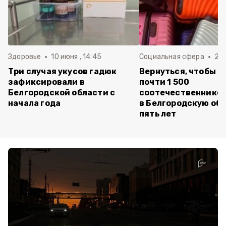
Здоровье
10 июня , 14:45
Социальная сфера
20 
Три случая укусов гадюк
Вернуться, чтобы о
зафиксировали в
почти 1 500
Белгородской области с
соотечественников
начала года
в Белгородскую обл
пять лет