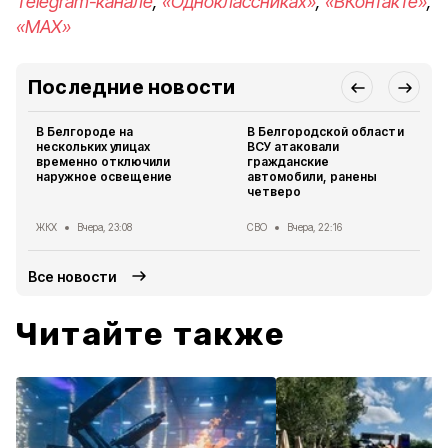
Telegram-канале
,
«Одноклассниках»
,
«ВКонтакте»
,
«MAX»
Последние новости
В Белгороде на
В Белгородской области
нескольких улицах
ВСУ атаковали
временно отключили
гражданские
наружное освещение
автомобили, ранены
четверо
ЖКХ
Вчера, 23:08
СВО
Вчера, 22:16
Все новости
Читайте также