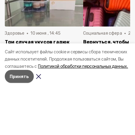
Здоровье
10 июня , 14:45
Социальная сфера
20 
Три случая укусов гадюк
Вернуться, чтобы о
зафиксировали в
почти 1 500
Cайт использует файлы cookie и сервисы сбора технических
Белгородской области с
соотечественников
данных посетителей.
Продолжая пользоваться сайтом, Вы
начала года
в Белгородскую обл
соглашаетесь с
Политикой обработки персональных данных.
пять лет
Принять