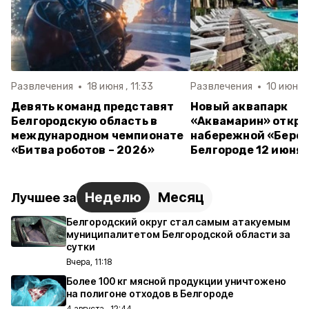
Развлечения
18 июня , 11:33
Развлечения
10 июня ,
Девять команд представят
Новый аквапарк
Белгородскую область в
«Аквамарин» откро
международном чемпионате
набережной «Берег
«Битва роботов – 2026»
Белгороде 12 июня
Неделю
Месяц
Лучшее за
Белгородский округ стал самым атакуемым
муниципалитетом Белгородской области за
сутки
Вчера, 11:18
Более 100 кг мясной продукции уничтожено
на полигоне отходов в Белгороде
4 августа , 12:44