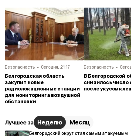
Безопасность
Сегодня, 21:17
Безопасность
Сегодня
Белгородская область
В Белгородской об
закупит новые
снизилось число о
радиолокационные станции
после укусов клещ
для мониторинга воздушной
обстановки
Неделю
Месяц
Лучшее за
Белгородский округ стал самым атакуемым