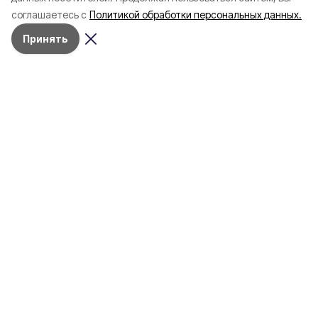
соглашаетесь с
Политикой обработки персональных данных.
Принять
Сегодня, 22:26
СВО
Фото:
Женщина и мужчина ранены при
атаках ВСУ на Белгородскую
область
Дроны ударили по машинам в Белгородском
и Шебекинском округах
Двое
мирных жителей ранены при атаках
ВСУ на
Белгородскую область
,