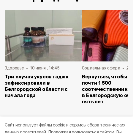
Здоровье
10 июня , 14:45
Социальная сфера
20 
Три случая укусов гадюк
Вернуться, чтобы о
зафиксировали в
почти 1 500
Белгородской области с
соотечественников
начала года
в Белгородскую обл
пять лет
Cайт использует файлы cookie и сервисы сбора технических
данных посетителей.
Продолжая пользоваться сайтом, Вы