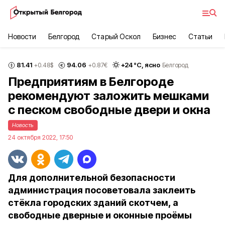
Новости
Белгород
Старый Оскол
Бизнес
Статьи
81.41
94.06
+
24
°С,
ясно
+0.48
$
+0.87
€
Белгород
Предприятиям в Белгороде
рекомендуют заложить мешками
с песком свободные двери и окна
Новость
24 октября 2022, 17:50
Для дополнительной безопасности
администрация посоветовала заклеить
стёкла городских зданий скотчем, а
свободные дверные и оконные проёмы