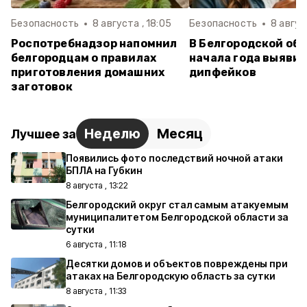
Безопасность
8 августа , 18:05
Безопасность
8 август
Роспотребнадзор напомнил
В Белгородской обл
белгородцам о правилах
начала года выявил
приготовления домашних
дипфейков
заготовок
Неделю
Месяц
Лучшее за
Появились фото последствий ночной атаки
БПЛА на Губкин
8 августа , 13:22
Белгородский округ стал самым атакуемым
муниципалитетом Белгородской области за
сутки
6 августа , 11:18
Десятки домов и объектов повреждены при
атаках на Белгородскую область за сутки
8 августа , 11:33