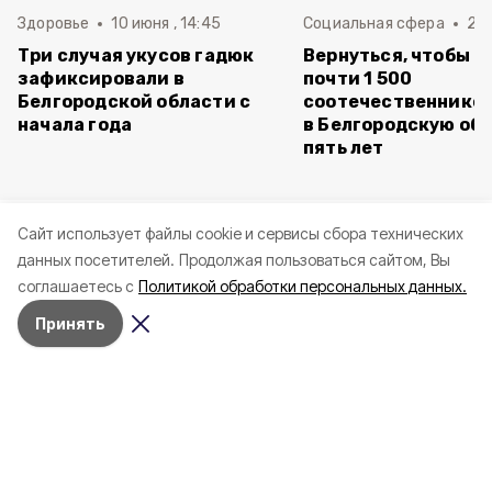
Здоровье
10 июня , 14:45
Социальная сфера
20 
Три случая укусов гадюк
Вернуться, чтобы о
зафиксировали в
почти 1 500
Белгородской области с
соотечественников
начала года
в Белгородскую обл
пять лет
Cайт использует файлы cookie и сервисы сбора технических
данных посетителей.
Продолжая пользоваться сайтом, Вы
соглашаетесь с
Политикой обработки персональных данных.
Принять
Вчера, 22:33
СВО
Фото: