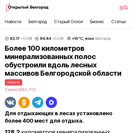
Новости
Белгород
Старый Оскол
Бизнес
Статьи
82.17
94.84
+
14
°С,
ясно
+0.00
$
+0.00
€
Белгород
Более 100 километров
минерализованных полос
обустроили вдоль лесных
массивов Белгородской области
Новость
4 июня 2024, 11:21
Для отдыхающих в лесах установлено
более 400 мест для отдыха.
128,2
километров минерализованных