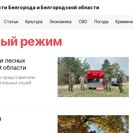
ти Белгорода и Белгородской области
Статьи
Культура
Экономика
СВО
Погода
Кримина
ный режим
 и лесных
й области
е представители
ательных служб
я