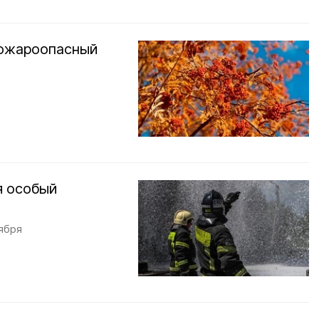
пожароопасный
я особый
тября