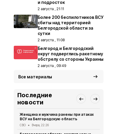
и подросток
2 августа , 21:11
Более 200 беспилотников ВСУ
сбиты над территорией
Белгородской области за
сутки
2 августа , 11:08
Белгород и Белгородский
округ подверглись ракетному
обстрелу со стороны Украины
2 августа , 09:49
Все материалы
Последние
новости
Женщина и мужчина ранены при атаках
В Белгород
ВСУ на Белгородскую область
похитили у 
предлогом 
СВО
Вчера, 22:26
Криминал
Вче