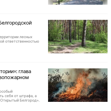
Белгородской
территории лесных
ной ответственностью
тории»: глава
ивопожарном
 особый
ь себя от штрафа, а
«Открытый Белгород».