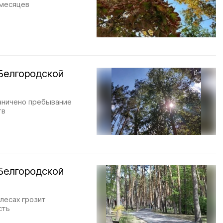
 месяцев
Белгородской
раничено пребывание
тв
Белгородской
лесах грозит
сть