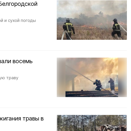
Белгородской
й и сухой погоды
вали восемь
ую траву
жигания травы в