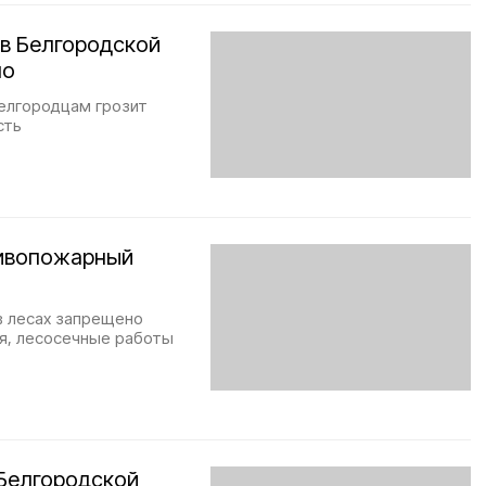
в Белгородской
но
елгородцам грозит
сть
тивопожарный
в лесах запрещено
я, лесосечные работы
Белгородской