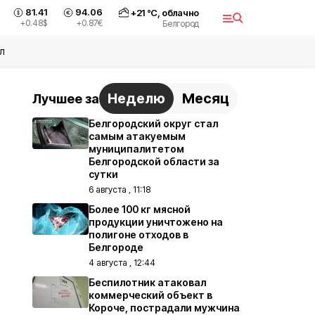
81.41
94.06
+
21
°С,
облачно
+0.48
$
+0.87
€
Белгород
л
Неделю
Месяц
Лучшее за
Белгородский округ стал
самым атакуемым
муниципалитетом
Белгородской области за
сутки
6 августа , 11:18
Более 100 кг мясной
продукции уничтожено на
полигоне отходов в
Белгороде
4 августа , 12:44
Беспилотник атаковал
коммерческий объект в
Короче, пострадали мужчина