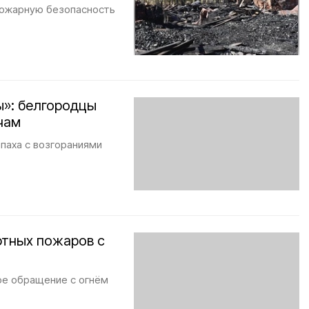
пожарную безопасность
»: белгородцы
чам
паха с возгораниями
фтных пожаров с
ое обращение с огнём