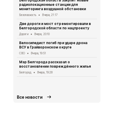
Белгородская область закупит новые
радиолокационные станции для
Житель Шеб
мониторинга воздушной обстановки
тяжёлые ра
дрона
Безопасность
Вчера, 21:17
СВО
Вчера, 1
Две дороги и мост отремонтировали в
Белгородской области по нацпроекту
Александр 
Борисовског
Дороги
Вчера, 20:10
освобожден
Велосипедист погиб при ударе дрона
Общество
Вч
ВСУ в Грайворонском округе
В выходные
СВО
Вчера, 19:51
аномальная
Мэр Белгорода рассказал о
Погода
Вчера
восстановлении повреждённого жилья
Белгородск
Белгород
Вчера, 19:28
лечить тяж
совместно 
СВО
Вчера, 1
Все новости