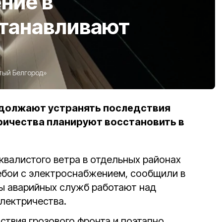
ние в
станавливают
ый Белгород»
должают устранять последствия
ричества планируют восстановить в
квалистого ветра в отдельных районах
ебои с электроснабжением, сообщили в
ы аварийных служб работают над
лектричества.
ствия грозового фронта и поэтапно