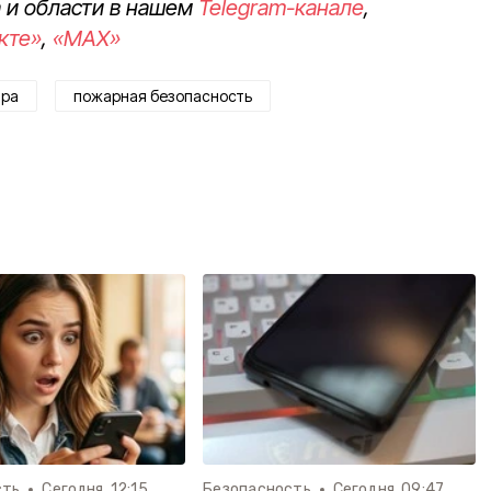
 и области в нашем
Telegram-канале
,
кте»
,
«MAX»
ра
пожарная безопасность
сть
Сегодня, 12:15
Безопасность
Сегодня, 09:47