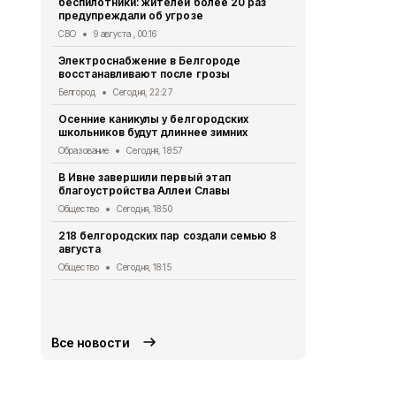
беспилотники: жителей более 20 раз
уже 91 студ
предупреждали об угрозе
Белгородск
СВО
9 августа , 00:16
Социальная сфер
Электроснабжение в Белгороде
Роспотребн
восстанавливают после грозы
белгородца
домашних з
Белгород
Сегодня, 22:27
Безопасность
Осенние каникулы у белгородских
школьников будут длиннее зимних
Мужчина уто
Борисовско
Образование
Сегодня, 18:57
ЧП
Сегодня, 
В Ивне завершили первый этап
благоустройства Аллеи Славы
Экотропу «
заповедник
Общество
Сегодня, 18:50
новыми сте
218 белгородских пар создали семью 8
Экология
Сег
августа
Ещё два ми
Общество
Сегодня, 18:15
украинских 
Белгородск
СВО
Сегодня
Все новости