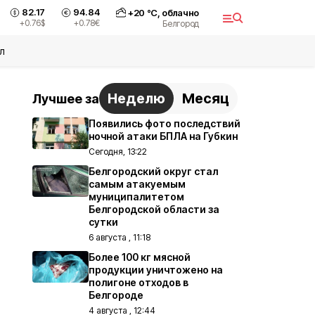
82.17
94.84
+
20
°С,
облачно
+0.76
$
+0.78
€
Белгород
л
Неделю
Месяц
Лучшее за
Появились фото последствий
ночной атаки БПЛА на Губкин
Сегодня, 13:22
Белгородский округ стал
самым атакуемым
муниципалитетом
Белгородской области за
сутки
6 августа , 11:18
Более 100 кг мясной
продукции уничтожено на
полигоне отходов в
Белгороде
4 августа , 12:44