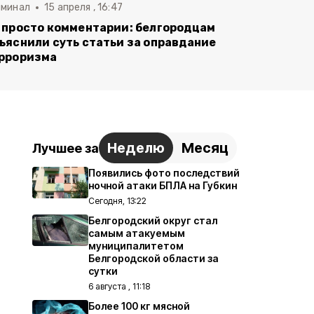
иминал
15 апреля , 16:47
 просто комментарии: белгородцам
ъяснили суть статьи за оправдание
рроризма
Неделю
Месяц
Лучшее за
Появились фото последствий
ночной атаки БПЛА на Губкин
Сегодня, 13:22
Белгородский округ стал
самым атакуемым
муниципалитетом
Белгородской области за
сутки
6 августа , 11:18
Более 100 кг мясной