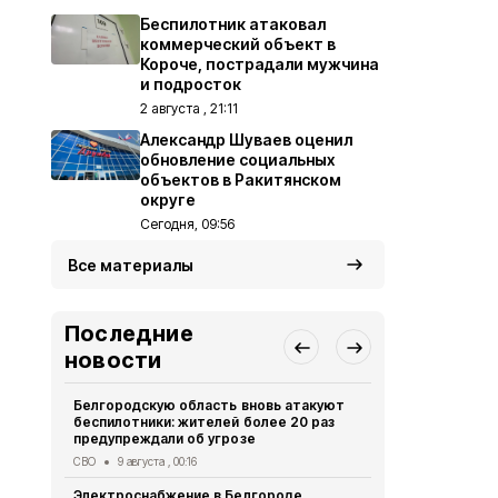
Беспилотник атаковал
коммерческий объект в
Короче, пострадали мужчина
и подросток
2 августа , 21:11
Александр Шуваев оценил
обновление социальных
объектов в Ракитянском
округе
Сегодня, 09:56
Все материалы
Последние
новости
Белгородскую область вновь атакуют
Выплату пр
беспилотники: жителей более 20 раз
уже 91 студ
предупреждали об угрозе
Белгородск
СВО
9 августа , 00:16
Социальная сфер
Электроснабжение в Белгороде
Роспотребн