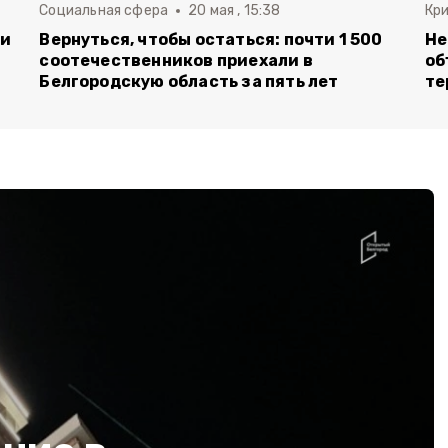
Социальная сфера
20 мая , 15:38
Кр
ли
Вернуться, чтобы остаться: почти 1 500
Не
соотечественников приехали в
об
Белгородскую область за пять лет
те