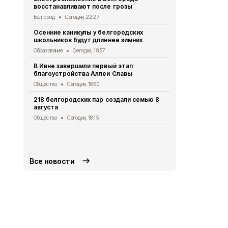
восстанавливают после грозы
белгородца
домашних з
Белгород
Сегодня, 22:27
Безопасность
Осенние каникулы у белгородских
школьников будут длиннее зимних
Мужчина уто
Борисовско
Образование
Сегодня, 18:57
ЧП
Сегодня, 
В Ивне завершили первый этап
благоустройства Аллеи Славы
Экотропу «
заповедник
Общество
Сегодня, 18:50
новыми сте
218 белгородских пар создали семью 8
Экология
Сег
августа
Ещё два ми
Общество
Сегодня, 18:15
украинских 
Белгородск
СВО
Сегодня
Все новости