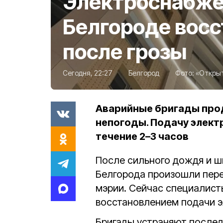
Электроснабже
Белгороде вос
после грозы
Сегодня, 22:27
Белгород
Фото:
«Открыт
Аварийные бригады про
непогоды. Подачу элект
течение 2–3 часов
После сильного дождя и ш
Белгорода произошли пер
мэрии. Сейчас специалист
восстановлением подачи э
Бригады устраняют послед