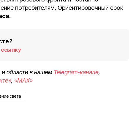
ение потребителям. Ориентировочный срок
аса.
сте?
ссылку
 и области в нашем
Telegram-канале
,
кте»
,
«MAX»
ение света