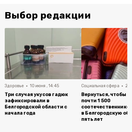
Выбор редакции
Здоровье
10 июня , 14:45
Социальная сфера
20 
Три случая укусов гадюк
Вернуться, чтобы о
зафиксировали в
почти 1 500
Белгородской области с
соотечественников
начала года
в Белгородскую обл
пять лет