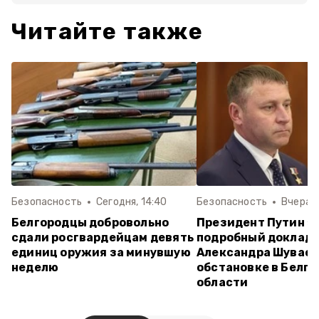
Читайте также
Безопасность
Сегодня, 14:40
Безопасность
Вчера, 
Белгородцы добровольно
Президент Путин з
сдали росгвардейцам девять
подробный доклад
единиц оружия за минувшую
Александра Шуваев
неделю
обстановке в Белг
области