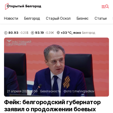
Новости
Белгород
Старый Оскол
Бизнес
Статьи
80.93
93.19
+
33
°С,
ясно
-0.20
$
-0.39
€
Белгород
21 апреля 2025, 15:59
Безопасность
Фото:
t.me/vvgladkov
Фейк: белгородский губернатор
заявил о продолжении боевых