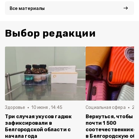
Все материалы
Выбор редакции
Здоровье
10 июня , 14:45
Социальная сфера
20 
Три случая укусов гадюк
Вернуться, чтобы о
зафиксировали в
почти 1 500
Белгородской области с
соотечественников
начала года
в Белгородскую обл