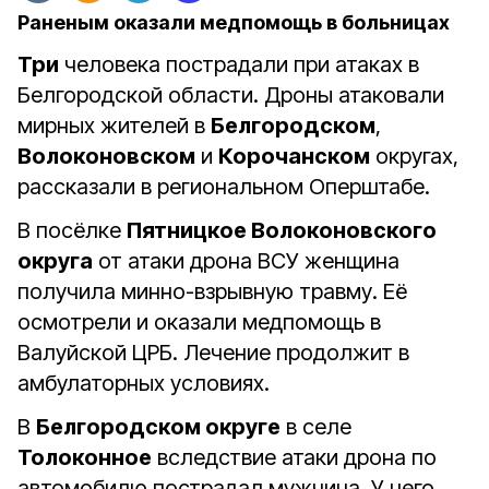
Раненым оказали медпомощь в больницах
Три
человека пострадали при атаках в
Белгородской области. Дроны атаковали
мирных жителей в
Белгородском
,
Волоконовском
и
Корочанском
округах,
рассказали в региональном Оперштабе.
В посёлке
Пятницкое Волоконовского
округа
от атаки дрона ВСУ женщина
получила минно-взрывную травму. Еë
осмотрели и оказали медпомощь в
Валуйской ЦРБ. Лечение продолжит в
амбулаторных условиях.
В
Белгородском округе
в селе
Толоконное
вследствие атаки дрона по
автомобилю пострадал мужчина. У него