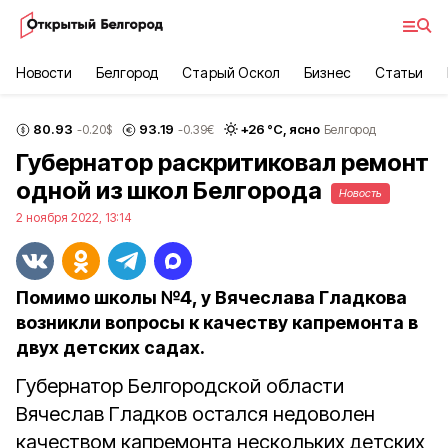
Новости
Белгород
Старый Оскол
Бизнес
Статьи
80.93
93.19
+
26
°С,
ясно
-0.20
$
-0.39
€
Белгород
Губернатор раскритиковал ремонт
одной из школ Белгорода
Новость
2 ноября 2022, 13:14
Помимо школы №4, у Вячеслава Гладкова
возникли вопросы к качеству капремонта в
двух детских садах.
Губернатор Белгородской области
Вячеслав Гладков остался недоволен
качеством капремонта нескольких детских