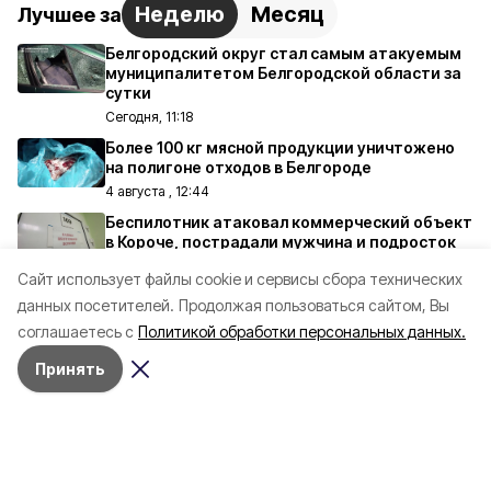
Неделю
Месяц
Лучшее за
Белгородский округ стал самым атакуемым
муниципалитетом Белгородской области за
сутки
Сегодня, 11:18
Более 100 кг мясной продукции уничтожено
на полигоне отходов в Белгороде
4 августа , 12:44
Беспилотник атаковал коммерческий объект
в Короче, пострадали мужчина и подросток
2 августа , 21:11
Cайт использует файлы cookie и сервисы сбора технических
Более 200 беспилотников ВСУ сбиты над
данных посетителей.
Продолжая пользоваться сайтом, Вы
территорией Белгородской области за сутки
соглашаетесь с
Политикой обработки персональных данных.
2 августа , 11:08
Принять
Белгород и Белгородский округ подверглись
ракетному обстрелу со стороны Украины
2 августа , 09:49
Все материалы