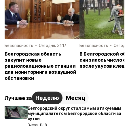
Безопасность
Сегодня, 21:17
Безопасность
Сегодня
Белгородская область
В Белгородской об
закупит новые
снизилось число о
радиолокационные станции
после укусов клещ
для мониторинга воздушной
обстановки
Неделю
Месяц
Лучшее за
Белгородский округ стал самым атакуемым
муниципалитетом Белгородской области за
сутки
Вчера, 11:18