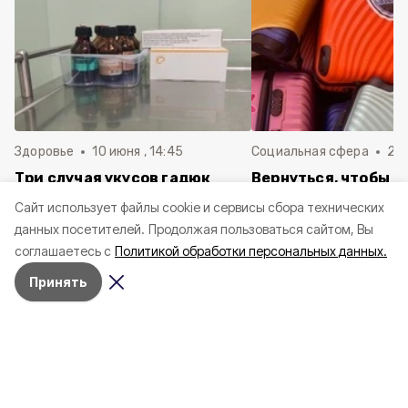
Здоровье
10 июня , 14:45
Социальная сфера
20 
Три случая укусов гадюк
Вернуться, чтобы о
зафиксировали в
почти 1 500
Cайт использует файлы cookie и сервисы сбора технических
Белгородской области с
соотечественников
данных посетителей.
Продолжая пользоваться сайтом, Вы
начала года
в Белгородскую обл
соглашаетесь с
Политикой обработки персональных данных.
пять лет
Принять