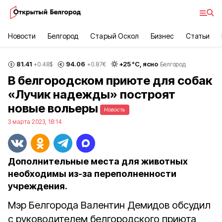
Новости
Белгород
Старый Оскол
Бизнес
Статьи
81.41
94.06
+
25
°С,
ясно
+0.48
$
+0.87
€
Белгород
В белгородском приюте для собак
«Лучик надежды» построят
новые вольеры
Новость
3 марта 2023, 18:14
Дополнительные места для животных
необходимы из-за переполненности
учреждения.
Мэр Белгорода Валентин Демидов обсудил
с руководителем белгородского приюта