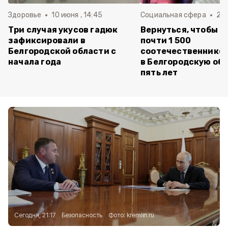
Здоровье
10 июня , 14:45
Социальная сфера
20 
Три случая укусов гадюк
Вернуться, чтобы о
зафиксировали в
почти 1 500
Белгородской области с
соотечественников
начала года
в Белгородскую обл
пять лет
Сегодня, 21:17
Безопасность
Фото:
kremlin.ru