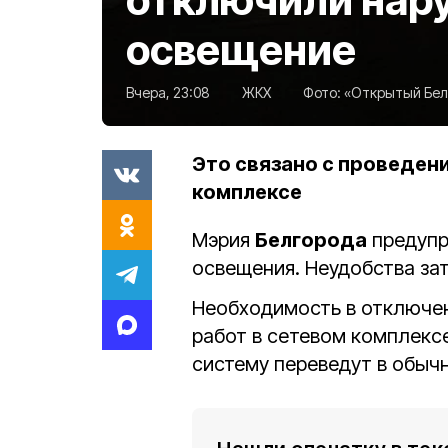
освещение
Вчера, 23:08
ЖКХ
Фото:
«Открытый Белг
Это связано с проведен
комплексе
Мэрия
Белгорода
предупр
освещения. Неудобства зат
Необходимость в отключен
работ в сетевом комплексе
систему переведут в обыч