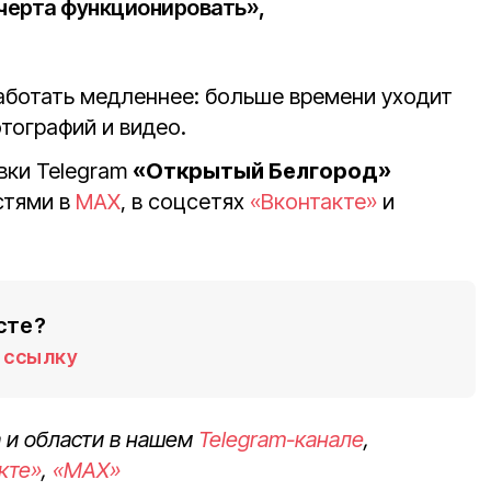
 черта функционировать»,
ботать медленнее: больше времени уходит
тографий и видео.
вки Telegram
«Открытый Белгород»
стями в
MAX
, в соцсетях
«Вконтакте»
и
сте?
ссылку
 и области в нашем
Telegram-канале
,
кте»
,
«MAX»