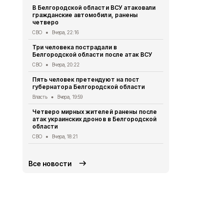
В Белгородской области ВСУ атаковали
Первый эта
гражданские автомобили, ранены
участковый
четверо
области 11 
СВО
Вчера, 22:16
Общество
Вч
Три человека пострадали в
В Белгородс
Белгородской области после атак ВСУ
атак ВСУ по
жителей
СВО
Вчера, 20:22
СВО
Вчера, 1
Пять человек претендуют на пост
губернатора Белгородской области
Водитель л
пострадал 
Власть
Вчера, 19:59
«КамАЗом» 
Четверо мирных жителей ранены после
ДТП
Вчера, 1
атак украинских дронов в Белгородской
области
В Белгородс
родились 50
СВО
Вчера, 18:21
Общество
Вч
Все новости