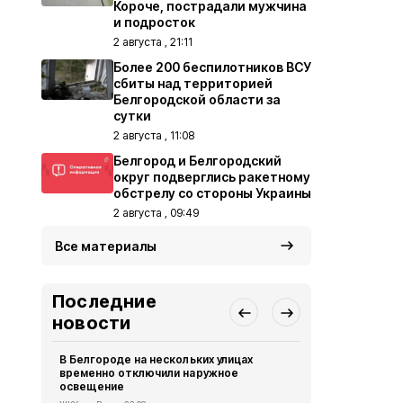
Короче, пострадали мужчина
и подросток
2 августа , 21:11
Более 200 беспилотников ВСУ
сбиты над территорией
Белгородской области за
сутки
2 августа , 11:08
Белгород и Белгородский
округ подверглись ракетному
обстрелу со стороны Украины
2 августа , 09:49
Все материалы
Последние
новости
В Белгороде на нескольких улицах
Автомобиль
временно отключили наружное
округа подв
освещение
дрона