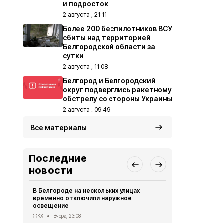
и подросток
2 августа , 21:11
Более 200 беспилотников ВСУ
сбиты над территорией
Белгородской области за
сутки
2 августа , 11:08
Белгород и Белгородский
округ подверглись ракетному
обстрелу со стороны Украины
2 августа , 09:49
Все материалы
Последние
новости
В Белгороде на нескольких улицах
Автомобиль
временно отключили наружное
округа подв
освещение
дрона
ЖКХ
Вчера, 23:08
СВО
Вчера, 1