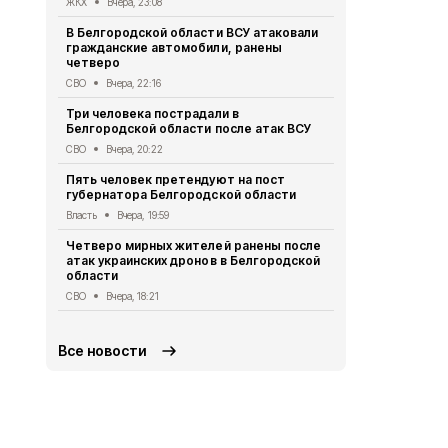
ЖКХ
Вчера, 23:08
СВО
Вчера, 1
В Белгородской области ВСУ атаковали
Первый эта
гражданские автомобили, ранены
участковый
четверо
области 11 
СВО
Вчера, 22:16
Общество
Вч
Три человека пострадали в
В Белгородс
Белгородской области после атак ВСУ
атак ВСУ по
жителей
СВО
Вчера, 20:22
СВО
Вчера, 1
Пять человек претендуют на пост
губернатора Белгородской области
Водитель л
пострадал 
Власть
Вчера, 19:59
«КамАЗом» 
Четверо мирных жителей ранены после
ДТП
Вчера, 1
атак украинских дронов в Белгородской
области
В Белгородс
родились 50
СВО
Вчера, 18:21
Общество
Вч
Все новости