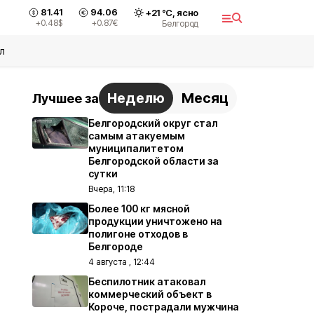
81.41
94.06
+
21
°С,
ясно
+0.48
$
+0.87
€
Белгород
л
Неделю
Месяц
Лучшее за
Белгородский округ стал
самым атакуемым
муниципалитетом
Белгородской области за
сутки
Вчера, 11:18
Более 100 кг мясной
продукции уничтожено на
полигоне отходов в
Белгороде
4 августа , 12:44
Беспилотник атаковал
коммерческий объект в
Короче, пострадали мужчина