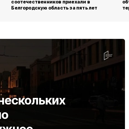
соотечественников приехали в
об
Белгородскую область за пять лет
те
 нескольких
но
ужное