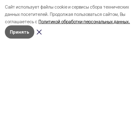
зафиксировали в
почти 1 500
Cайт использует файлы cookie и сервисы сбора технических
Белгородской области с
соотечественников
данных посетителей.
Продолжая пользоваться сайтом, Вы
начала года
в Белгородскую обл
соглашаетесь с
Политикой обработки персональных данных.
пять лет
Принять
4 марта , 17:38
Общество
Фото:
«Открытый Белгород»
Аромасвечи, плед и
водонагреватель: Что подарить