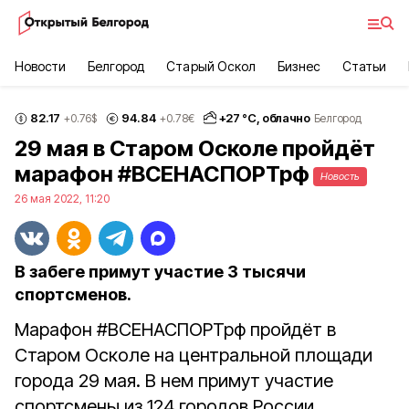
Новости
Белгород
Старый Оскол
Бизнес
Статьи
82.17
94.84
+
27
°С,
облачно
+0.76
$
+0.78
€
Белгород
29 мая в Старом Осколе пройдёт
марафон #ВСЕНАСПОРТрф
Новость
26 мая 2022, 11:20
В забеге примут участие 3 тысячи
спортсменов.
Марафон #ВСЕНАСПОРТрф пройдёт в
Старом Осколе на центральной площади
города 29 мая. В нем примут участие
спортсмены из 124 городов России.