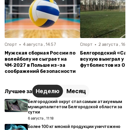
Спорт
4 августа , 14:57
Спорт
2 августа , 16:3
Мужская сборная России по
Белгородский «Са
волейболу не сыграет на
всухую выиграл у
ЧМ‑2027 в Польше из-за
футболистов из Ор
соображений безопасности
Неделю
Месяц
Лучшее за
Белгородский округ стал самым атакуемым
муниципалитетом Белгородской области за
сутки
6 августа , 11:18
Более 100 кг мясной продукции уничтожено