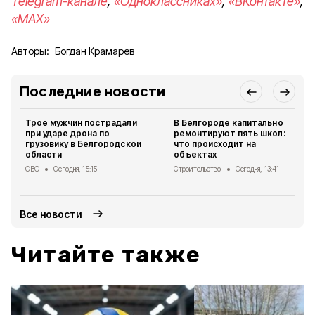
Telegram-канале
,
«Одноклассниках»
,
«ВКонтакте»
,
«MAX»
Авторы:
Богдан Крамарев
Последние новости
Трое мужчин пострадали
В Белгороде капитально
при ударе дрона по
ремонтируют пять школ:
грузовику в Белгородской
что происходит на
области
объектах
СВО
Сегодня, 15:15
Строительство
Сегодня, 13:41
Все новости
Читайте также