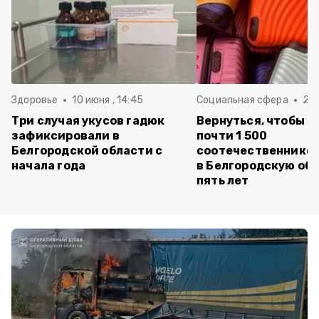
Здоровье
10 июня , 14:45
Социальная сфера
20 
Три случая укусов гадюк
Вернуться, чтобы о
зафиксировали в
почти 1 500
Белгородской области с
соотечественников
начала года
в Белгородскую обл
пять лет