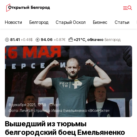
Новости
Белгород
Старый Оскол
Бизнес
Статьи
81.41
94.06
+
21
°С,
облачно
+0.48
$
+0.87
€
Белгород
8 декабря 2025, 12:58
Спорт
Фото:
Личная страница Ивана Емельяненко «ВКонтакте»
Вышедший из тюрьмы
белгородский боец Емельяненко