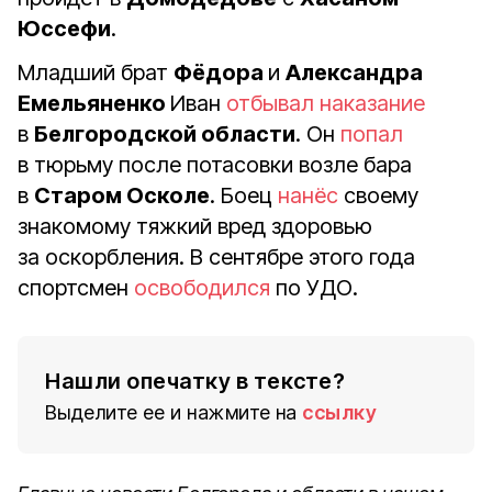
Юссефи
.
Младший брат
Фёдора
и
Александра
Емельяненко
Иван
отбывал наказание
в
Белгородской области
. Он
попал
в тюрьму после потасовки возле бара
в
Старом Осколе
. Боец
нанёс
своему
знакомому
тяжкий вред здоровью
за оскорбления. В сентябре этого года
спортсмен
освободился
по УДО.
Нашли опечатку в тексте?
Выделите ее и нажмите на
ссылку