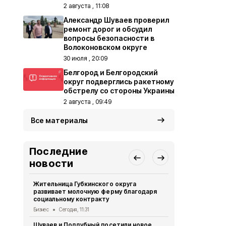
2 августа , 11:08
Александр Шуваев проверил
ремонт дорог и обсудил
вопросы безопасности в
Волоконовском округе
30 июля , 20:09
Белгород и Белгородский
округ подверглись ракетному
обстрелу со стороны Украины
2 августа , 09:49
Все материалы
Последние
новости
Жительница Губкинского округа
Необычные 
развивает молочную ферму благодаря
лесах Белг
социальному контракту
Экология
Сег
Бизнес
Сегодня, 11:31
17 человек 
Шуваев и Поддубный посетили новое
Белгородск