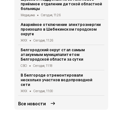
приёмное отделение детской областной
сутки
больницы
СВО
Сегодня
Медицина
Сегодня, 11:26
Почти 7 мл
Аварийное отключение электроэнергии
участников 
произошло в Шебекинском городском
2026 году
округе
Социальная сфер
ЖКХ
Сегодня, 11:26
Художестве
Белгородский округ стал самым
наилучшими
атакуемым муниципалитетом
презентова
Белгородской области за сутки
Культура
Сег
СВО
Сегодня, 11:18
Александр 
В Белгороде отремонтировали
военкором 
несколько участков водопроводной
Общество
Се
сети
ЖКХ
Сегодня, 11:00
Все новости