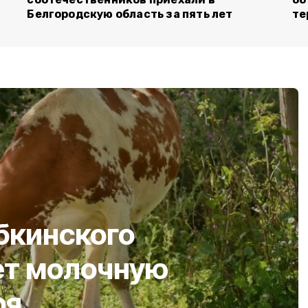
Белгородскую область за пять лет
те
бкинского
ет молочную
ря