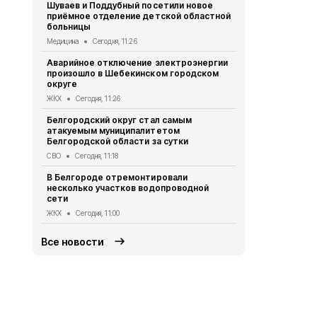
Шуваев и Поддубный посетили новое
Белгородск
приёмное отделение детской областной
сутки
больницы
СВО
Сегодня
Медицина
Сегодня, 11:26
Почти 7 мл
Аварийное отключение электроэнергии
участников 
произошло в Шебекинском городском
2026 году
округе
Социальная сфер
ЖКХ
Сегодня, 11:26
Художестве
Белгородский округ стал самым
наилучшими
атакуемым муниципалитетом
презентова
Белгородской области за сутки
Культура
Сег
СВО
Сегодня, 11:18
Александр 
В Белгороде отремонтировали
военкором 
несколько участков водопроводной
Общество
Се
сети
ЖКХ
Сегодня, 11:00
Все новости