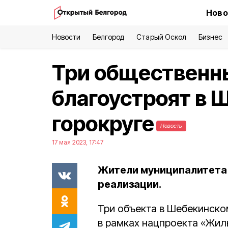
Ново
Новости
Белгород
Старый Оскол
Бизнес
Три общественн
благоустроят в 
горокруге
Новость
17 мая 2023, 17:47
Жители муниципалитета 
реализации.
Три объекта в Шебекинском
в рамках нацпроекта «Жиль