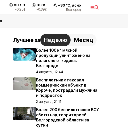
80.93
93.19
+
30
°С,
ясно
-0.20
$
-0.39
€
Белгород
л
Неделю
Месяц
Лучшее за
Более 100 кг мясной
продукции уничтожено на
полигоне отходов в
Белгороде
4 августа , 12:44
Беспилотник атаковал
коммерческий объект в
Короче, пострадали мужчина
и подросток
2 августа , 21:11
Более 200 беспилотников ВСУ
сбиты над территорией
Белгородской области за
сутки