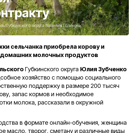
онтракту
вы Губкинского округа Василия Голикова
ки сельчанка приобрела корову и
 домашних молочных продуктов
льского
Губкинского округа
Юлия Зубченко
дсобное хозяйство с помощью социального
рственную поддержку в размере 200 тысяч
ову, запас кормов и необходимое
отки молока, рассказали в окружной
одства в формате онлайн-обучения, женщина
ое масло, творог, сметану и различные виды