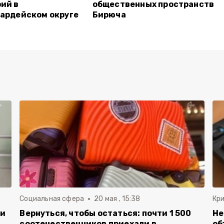
ий в
общественных пространств
ардейском округе
Бирюча
Социальная сфера
20 мая , 15:38
Кр
ли
Вернуться, чтобы остаться: почти 1 500
Не
соотечественников приехали в
об