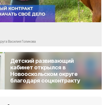
круга Василия Голикова
Детский развивающий
кабинет открылся в
Новооскольском округе
благодаря соцконтракту