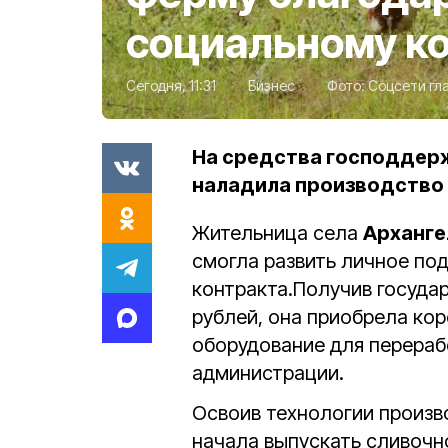
социальному к
Сегодня, 11:31
Бизнес
Фото:
Соцсети гла
На средства господдерж
наладила производство
Жительница села
Арханге
смогла развить личное по
контракта.Получив госуда
рублей, она приобрела кор
оборудование для перераб
администрации.
Освоив технологии произв
начала выпускать сливочн