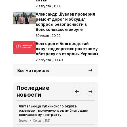
2 августа , 11:08
Александр Шуваев проверил
ремонт дорог и обсудил
вопросы безопасности в
Волоконовском округе
30 июля , 20:09
Белгород и Белгородский
округ подверглись ракетному
обстрелу со стороны Украины
2 августа , 09:49
Все материалы
Последние
новости
Жительница Губкинского округа
Необычные 
развивает молочную ферму благодаря
лесах Белг
социальному контракту
Экология
Сег
Бизнес
Сегодня, 11:31
17 человек 