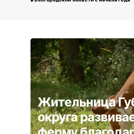
Жительница Гу
округа развива
ферму благода