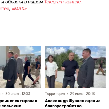
 и области в нашем
Telegram-канале
,
кте»
,
«MAX»
я
30 июля , 12:03
Территория
29 июля , 20:13
проинспектировал
Александр Шуваев оценил
 сельских
благоустройство