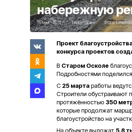
набережную ре
16 мая , 18:12
Территория
Фото:
t.me/mik
Проект благоустройства
конкурса проектов соз
В
Старом Осколе
благоус
Подробностями поделился
С
25 марта
работы ведутс
Строители обустраивают 
протяжённостью
350 мет
которые продолжат маршр
благоустройство на участ
На объекте выложат
5,8 т