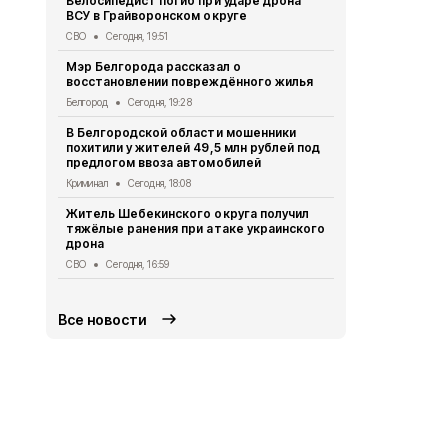
Велосипедист погиб при ударе дрона
ВСУ в Грайворонском округе
В выходные
аномальная
СВО
Сегодня, 19:51
Погода
Сегод
Мэр Белгорода рассказал о
восстановлении повреждённого жилья
Белгородск
лечить тяж
Белгород
Сегодня, 19:28
совместно 
В Белгородской области мошенники
СВО
Сегодня
похитили у жителей 49,5 млн рублей под
предлогом ввоза автомобилей
Ещё четвер
результате 
Криминал
Сегодня, 18:08
СВО
Сегодня
Житель Шебекинского округа получил
тяжёлые ранения при атаке украинского
Александр 
дрона
Грайворона
города
СВО
Сегодня, 16:59
Общество
Се
Все новости