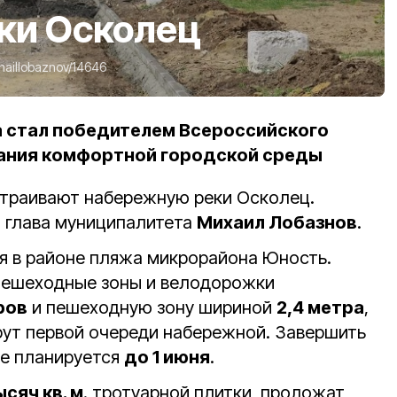
ки Осколец
haillobaznov/14646
 стал победителем Всероссийского
дания комфортной городской среды
траивают набережную реки Осколец.
 глава муниципалитета
Михаил Лобазнов
.
я в районе пляжа микрорайона Юность.
пешеходные зоны и велодорожки
ров
и пешеходную зону шириной
2,4 метра
,
ут первой очереди набережной. Завершить
ке планируется
до 1 июня
.
ысяч кв. м
. тротуарной плитки, проложат