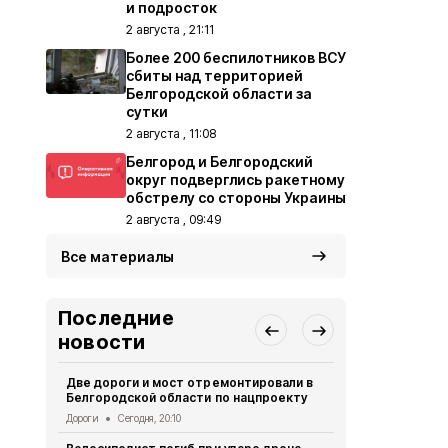
и подросток
2 августа , 21:11
Более 200 беспилотников ВСУ
сбиты над территорией
Белгородской области за
сутки
2 августа , 11:08
Белгород и Белгородский
округ подверглись ракетному
обстрелу со стороны Украины
2 августа , 09:49
Все материалы
Последние
новости
Две дороги и мост отремонтировали в
Александр 
Белгородской области по нацпроекту
Борисовског
освобожден
Дороги
Сегодня, 20:10
Общество
Се