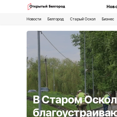
Ново
Новости
Белгород
Старый Оскол
Бизнес
В Старом Оско
благоустраива