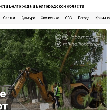
сти Белгорода и Белгородской области
Статьи
Культура
Экономика
СВО
Погода
Кримина
ле
ют