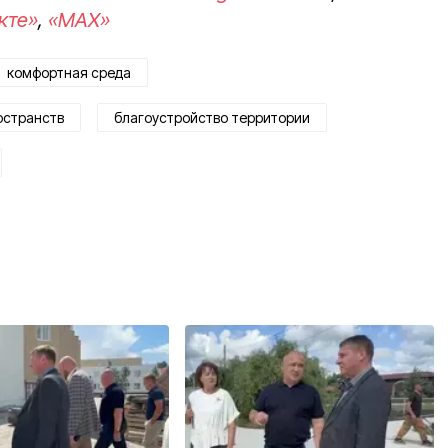
кте»
,
«MAX»
комфортная среда
остранств
благоустройство территории