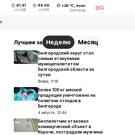
81.41
94.06
+
28
°С,
ясно
+0.48
$
+0.87
€
Белгород
л
Неделю
Месяц
Лучшее за
Белгородский округ стал
самым атакуемым
муниципалитетом
Белгородской области за
сутки
Вчера, 11:18
Более 100 кг мясной
продукции уничтожено на
полигоне отходов в
Белгороде
4 августа , 12:44
Беспилотник атаковал
коммерческий объект в
Короче, пострадали мужчина