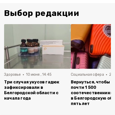
Выбор редакции
Здоровье
10 июня , 14:45
Социальная сфера
20 
Три случая укусов гадюк
Вернуться, чтобы о
зафиксировали в
почти 1 500
Белгородской области с
соотечественников
начала года
в Белгородскую обл
пять лет