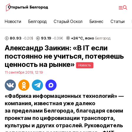
Новости
Белгород
Старый Оскол
Бизнес
Статьи
80.93
93.19
+
24
°С,
ясно
-0.20
$
-0.39
€
Белгород
Александр Заикин: «В IT если
постоянно не учиться, потеряешь
ценность на рынке»
Новость
11 сентября 2019, 12:19
«Фабрика информационных технологий» —
компания, известная уже далеко
за пределами Белгорода, благодаря своим
проектам по цифровизации транспорта,
культуры и других отраслей. Руководитель