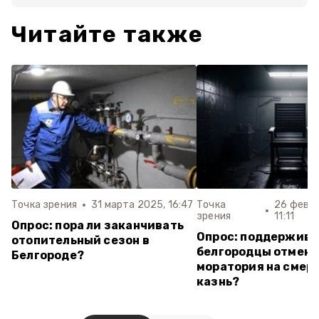
Читайте также
Точка зрения
31 марта 2025, 16:47
Точка
26 февра
зрения
11:11
Опрос: пора ли заканчивать
Опрос: поддержива
отопительный сезон в
белгородцы отмену
Белгороде?
моратория на смер
казнь?