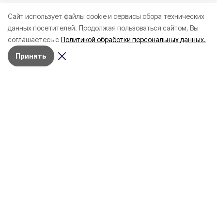
Cайт использует файлы cookie и сервисы сбора технических
данных посетителей.
Продолжая пользоваться сайтом, Вы
соглашаетесь с
Политикой обработки персональных данных.
Принять
Сегодня, 23:08
ЖКХ
Фото:
«Открытый Белгород» (архив)
В Белгороде на нескольких улицах
временно отключили наружное
освещение
Это связано с проведением ремонтных
работ в сетевом комплексе