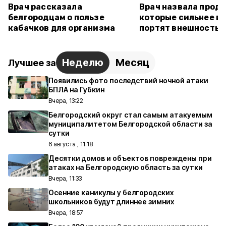
Врач рассказала
Врач назвала проду
белгородцам о пользе
которые сильнее в
кабачков для организма
портят внешность
Неделю
Месяц
Лучшее за
Появились фото последствий ночной атаки
БПЛА на Губкин
Вчера, 13:22
Белгородский округ стал самым атакуемым
муниципалитетом Белгородской области за
сутки
6 августа , 11:18
Десятки домов и объектов повреждены при
атаках на Белгородскую область за сутки
Вчера, 11:33
Осенние каникулы у белгородских
школьников будут длиннее зимних
Вчера, 18:57