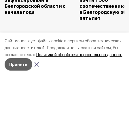
зафиксировали в
почти 1 500
Белгородской области с
соотечественников
начала года
в Белгородскую обл
пять лет
Cайт использует файлы cookie и сервисы сбора технических
данных посетителей.
Продолжая пользоваться сайтом, Вы
соглашаетесь с
Политикой обработки персональных данных.
Принять
Сегодня, 11:02
СВО
Фото:
Мужчина ранен при атаке дрона в
Грайворонском округе