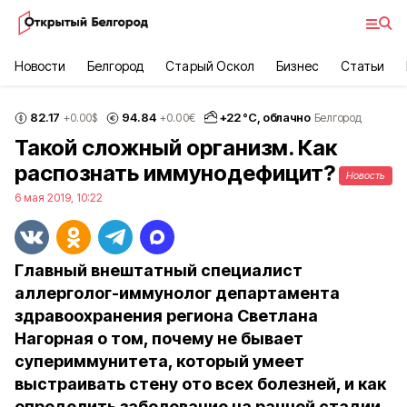
Новости
Белгород
Старый Оскол
Бизнес
Статьи
82.17
94.84
+
22
°С,
облачно
+0.00
$
+0.00
€
Белгород
Такой сложный организм. Как
распознать иммунодефицит?
Новость
6 мая 2019, 10:22
Главный внештатный специалист
аллерголог-иммунолог департамента
здравоохранения региона Светлана
Нагорная о том, почему не бывает
супериммунитета, который умеет
выстраивать стену ото всех болезней, и как
определить заболевание на ранней стадии.