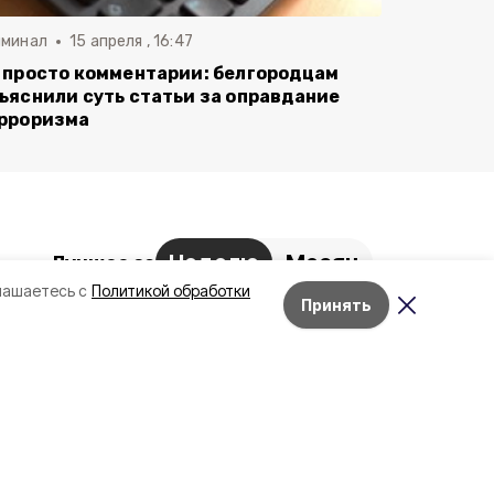
иминал
15 апреля , 16:47
 просто комментарии: белгородцам
ъяснили суть статьи за оправдание
рроризма
Неделю
Месяц
Лучшее за
лашаетесь с
Политикой обработки
Белгородский округ стал
Принять
Лента новостей
самым атакуемым
муниципалитетом
Белгородской области за
сутки
6 августа , 11:18
Более 100 кг мясной
продукции уничтожено на
полигоне отходов в