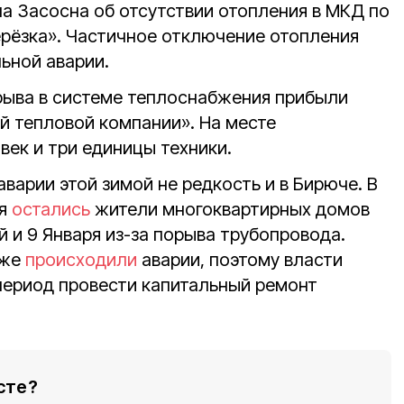
а Засосна об отсутствии отопления в МКД по
ерёзка». Частичное отключение отопления
ьной аварии.
рыва в системе теплоснабжения прибыли
 тепловой компании». На месте
век и три единицы техники.
арии этой зимой не редкость и в Бирюче. В
ия
остались
жители многоквартирных домов
й и 9 Января из-за порыва трубопровода.
уже
происходили
аварии, поэтому власти
период провести капитальный ремонт
сте?