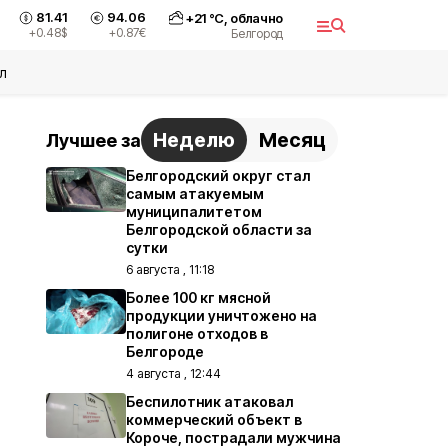
81.41
94.06
+
21
°С,
облачно
+0.48
$
+0.87
€
Белгород
л
Неделю
Месяц
Лучшее за
Белгородский округ стал
самым атакуемым
муниципалитетом
Белгородской области за
сутки
6 августа , 11:18
Более 100 кг мясной
продукции уничтожено на
полигоне отходов в
Белгороде
4 августа , 12:44
Беспилотник атаковал
коммерческий объект в
Короче, пострадали мужчина