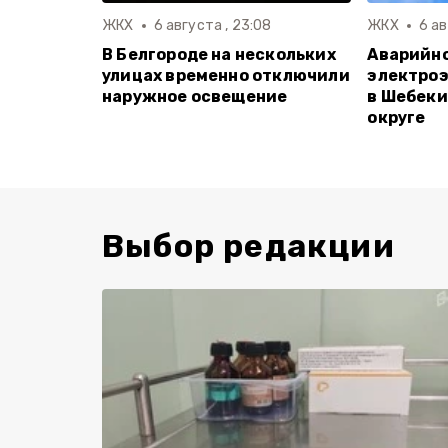
ЖКХ
6 августа , 23:08
ЖКХ
6 ав
В Белгороде на нескольких
Аварийн
улицах временно отключили
электро
наружное освещение
в Шебеки
округе
Выбор редакции