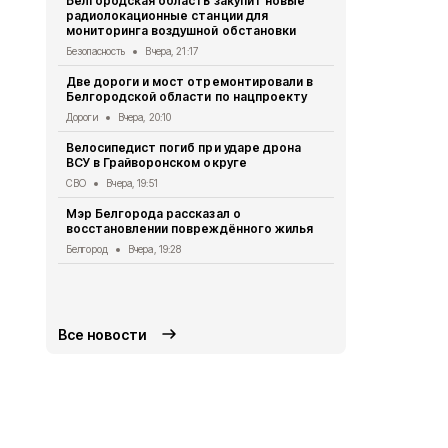
Белгородская область закупит новые
радиолокационные станции для
Житель Шеб
мониторинга воздушной обстановки
тяжёлые ра
дрона
Безопасность
Вчера, 21:17
СВО
Вчера, 1
Две дороги и мост отремонтировали в
Белгородской области по нацпроекту
Александр 
Борисовског
Дороги
Вчера, 20:10
освобожден
Велосипедист погиб при ударе дрона
Общество
Вч
ВСУ в Грайворонском округе
В выходные
СВО
Вчера, 19:51
аномальная
Мэр Белгорода рассказал о
Погода
Вчера
восстановлении повреждённого жилья
Белгородск
Белгород
Вчера, 19:28
лечить тяж
совместно 
СВО
Вчера, 1
Все новости