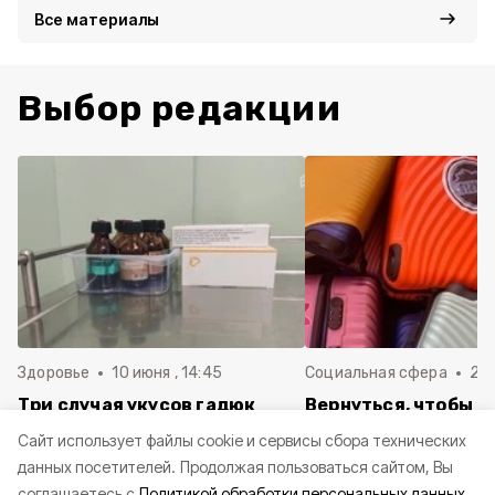
Все материалы
Выбор редакции
Здоровье
10 июня , 14:45
Социальная сфера
20 
Три случая укусов гадюк
Вернуться, чтобы о
зафиксировали в
почти 1 500
Cайт использует файлы cookie и сервисы сбора технических
Белгородской области с
соотечественников
данных посетителей.
Продолжая пользоваться сайтом, Вы
начала года
в Белгородскую обл
соглашаетесь с
Политикой обработки персональных данных.