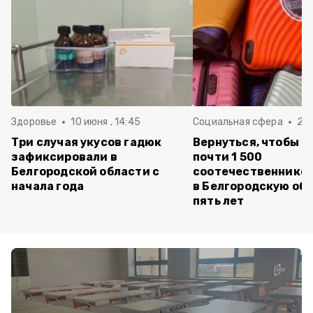
Здоровье
10 июня , 14:45
Социальная сфера
20 
Три случая укусов гадюк
Вернуться, чтобы о
зафиксировали в
почти 1 500
Белгородской области с
соотечественников
начала года
в Белгородскую обл
пять лет