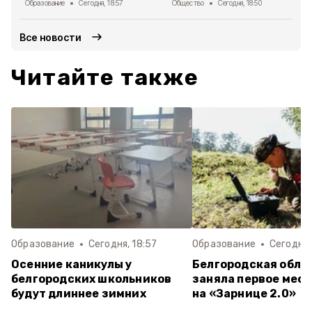
Образование
Сегодня, 18:57
Общество
Сегодня, 18:50
Все новости
Читайте также
Образование
Сегодня, 18:57
Образование
Сегодня,
Осенние каникулы у
Белгородская обла
белгородских школьников
заняла первое мест
будут длиннее зимних
на «Зарнице 2.0»