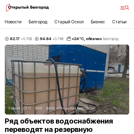
Новости
Белгород
Старый Оскол
Бизнес
Статьи
82.17
94.84
+
24
°С,
облачно
+0.76
$
+0.78
€
Белгород
3 июля , 07:17
ЖКХ
Фото:
«Открытый Белгород»
Ряд объектов водоснабжения
переводят на резервную