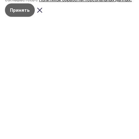
пять лет
Принять
4 марта , 17:38
Общество
Фото:
«Открытый Белгород»
Аромасвечи, плед и
водонагреватель: Что подарить
на 8 марта белгородке?