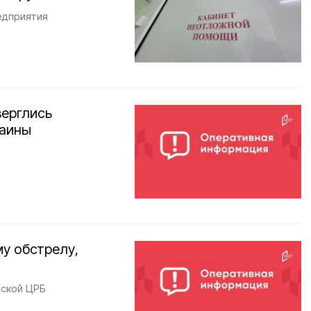
едприятия
верглись
раины
му обстрелу,
ской ЦРБ