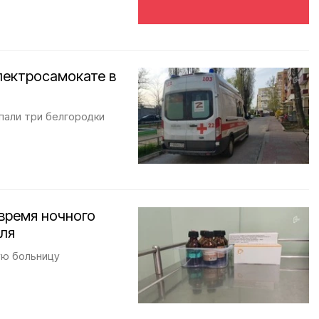
лектросамокате в
пали три белгородки
время ночного
юля
ую больницу