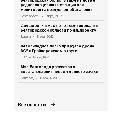
Белгородская область закупит новые
радиолокационные станции для
Житель Шеб
мониторинга воздушной обстановки
тяжёлые ра
дрона
Безопасность
Вчера, 21:17
СВО
Вчера, 1
Две дороги и мост отремонтировали в
Белгородской области по нацпроекту
Александр 
Борисовског
Дороги
Вчера, 20:10
освобожден
Велосипедист погиб при ударе дрона
Общество
Вч
ВСУ в Грайворонском округе
В выходные
СВО
Вчера, 19:51
аномальная
Мэр Белгорода рассказал о
Погода
Вчера
восстановлении повреждённого жилья
Белгородск
Белгород
Вчера, 19:28
лечить тяж
совместно 
СВО
Вчера, 1
Все новости