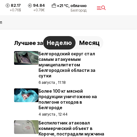
82.17
94.84
+
21
°С,
облачно
+0.76
$
+0.78
€
Белгород
л
Неделю
Месяц
Лучшее за
Белгородский округ стал
самым атакуемым
муниципалитетом
Белгородской области за
сутки
6 августа , 11:18
Более 100 кг мясной
продукции уничтожено на
полигоне отходов в
Белгороде
4 августа , 12:44
Беспилотник атаковал
коммерческий объект в
Короче, пострадали мужчина