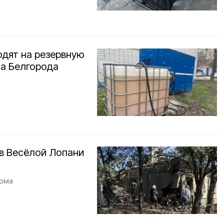
одят на резервную
ла Белгорода
в Весёлой Лопани
дома