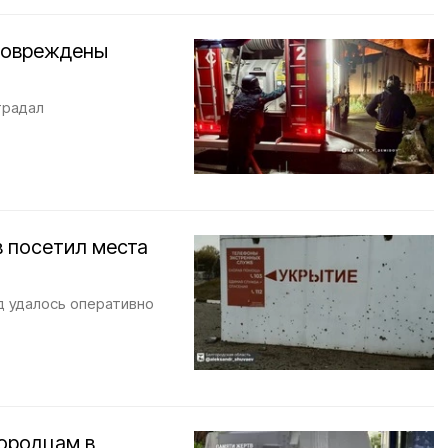
повреждены
традал
в посетил места
д удалось оперативно
городцам в