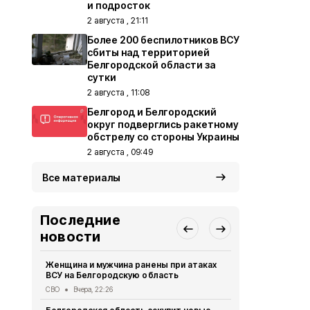
и подросток
2 августа , 21:11
Более 200 беспилотников ВСУ
сбиты над территорией
Белгородской области за
сутки
2 августа , 11:08
Белгород и Белгородский
округ подверглись ракетному
обстрелу со стороны Украины
2 августа , 09:49
Все материалы
Последние
новости
Женщина и мужчина ранены при атаках
В Белгород
ВСУ на Белгородскую область
похитили у 
предлогом 
СВО
Вчера, 22:26
Криминал
Вче