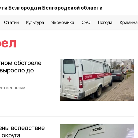
ти Белгорода и Белгородской области
Статьи
Культура
Экономика
СВО
Погода
Кримина
рел
тном обстреле
 выросло до
ественными
ены вследствие
 округа