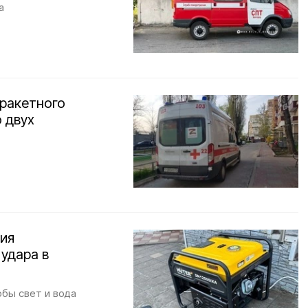
а
 ракетного
 двух
ния
удара в
бы свет и вода