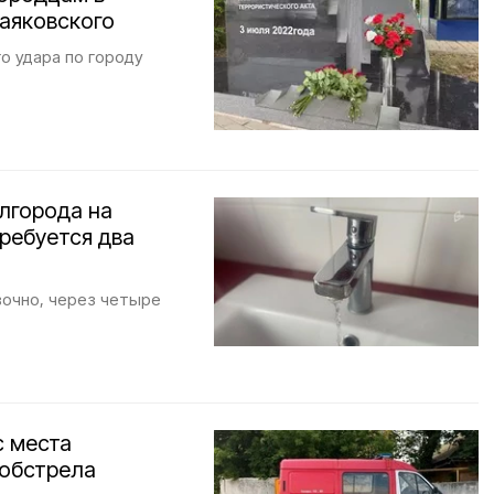
аяковского
о удара по городу
елгорода на
ребуется два
вочно, через четыре
с места
 обстрела