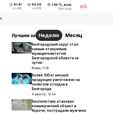
81.41
94.06
+
35
°С,
ясно
+0.48
$
+0.87
€
Белгород
л
Неделю
Месяц
Лучшее за
Белгородский округ стал
самым атакуемым
муниципалитетом
Белгородской области за
сутки
Вчера, 11:18
Более 100 кг мясной
продукции уничтожено на
полигоне отходов в
Белгороде
4 августа , 12:44
Беспилотник атаковал
коммерческий объект в
Короче, пострадали мужчина