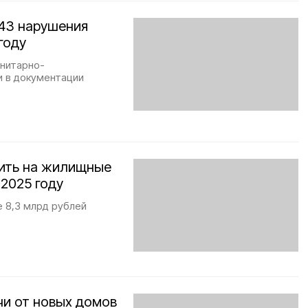
 43 нарушения
году
анитарно-
и в документации
вить на жилищные
2025 году
е 8,3 млрд рублей
чи от новых домов