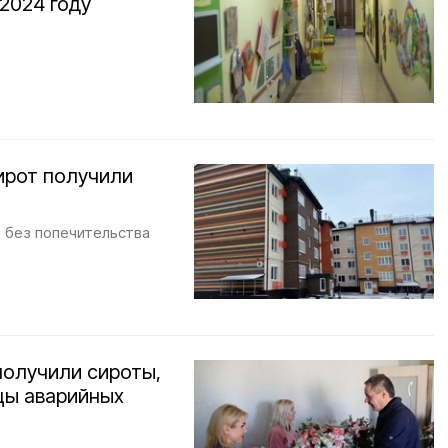
2024 году
ирот получили
я без попечительства
получили сироты,
цы аварийных