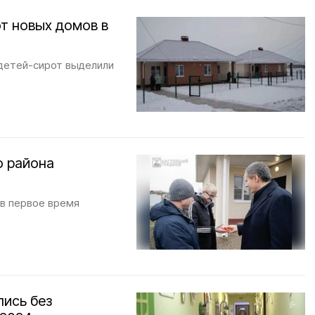
т новых домов в
 детей-сирот выделили
о района
в первое время
лись без