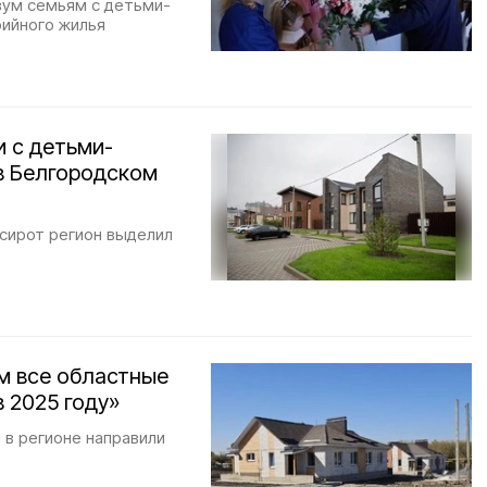
вум семьям с детьми-
рийного жилья
и с детьми-
в Белгородском
-сирот регион выделил
м все областные
 2025 году»
 в регионе направили