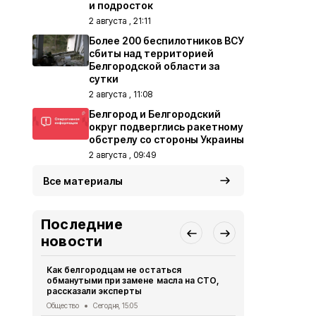
и подросток
2 августа , 21:11
Более 200 беспилотников ВСУ
сбиты над территорией
Белгородской области за
сутки
2 августа , 11:08
Белгород и Белгородский
округ подверглись ракетному
обстрелу со стороны Украины
2 августа , 09:49
Все материалы
Последние
новости
Как белгородцам не остаться
Мэр Белгор
обманутыми при замене масла на СТО,
удара украи
рассказали эксперты
городу
Общество
Сегодня, 15:05
СВО
Сегодня