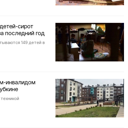
 детей-сирот
за последний год
тываются 149 детей в
ом-инвалидом
Губкине
 техникой