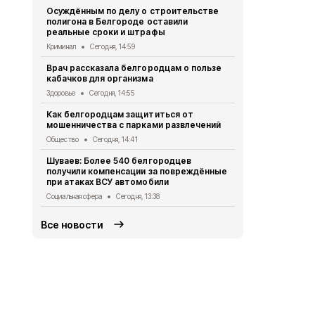
Осуждённым по делу о строительстве
Жителей Бе
полигона в Белгороде оставили
временных 
реальные сроки и штрафы
Белгород
Сег
Криминал
Сегодня, 14:59
В Белгород
Врач рассказала белгородцам о пользе
число обра
кабачков для организма
Безопасность
Здоровье
Сегодня, 14:55
С начала ав
Как белгородцам защититься от
пострадали
мошенничества с парками развлечений
СВО
Сегодня
Общество
Сегодня, 14:41
В Белгородс
Шуваев: Более 540 белгородцев
пострадали
получили компенсации за повреждённые
«Орлана»
при атаках ВСУ автомобили
СВО
Сегодня,
Социальная сфера
Сегодня, 13:38
Все новости