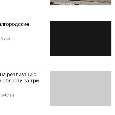
елгородские
 было
 на реализацию
 области за три
д рублей