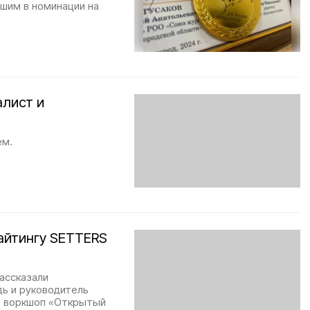
чшим в номинации на
алист и
ем.
айтингу SETTERS
ассказали
дь и руководитель
ал воркшоп «Открытый