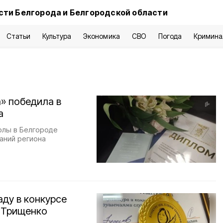
сти Белгорода и Белгородской области
Статьи
Культура
Экономика
СВО
Погода
Кримина
» победила в
а
олы в Белгороде
аний региона
ду в конкурсе
 Трищенко