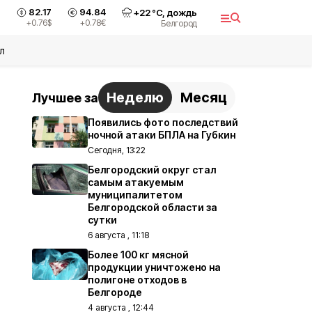
82.17
94.84
+
22
°С,
дождь
+0.76
$
+0.78
€
Белгород
л
Неделю
Месяц
Лучшее за
Появились фото последствий
ночной атаки БПЛА на Губкин
Сегодня, 13:22
Белгородский округ стал
самым атакуемым
муниципалитетом
Белгородской области за
сутки
6 августа , 11:18
Более 100 кг мясной
продукции уничтожено на
полигоне отходов в
Белгороде
4 августа , 12:44