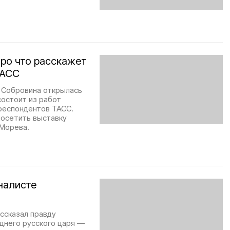
Про что расскажет
ТАСС
. Собровина открылась
состоит из работ
респондентов ТАСС.
посетить выставку
 Морева.
налисте
ссказал правду
еднего русского царя —