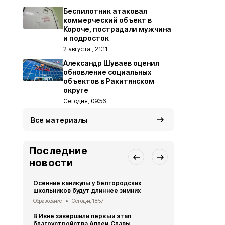
Беспилотник атаковал
коммерческий объект в
Короче, пострадали мужчина
и подросток
2 августа , 21:11
Александр Шуваев оценил
обновление социальных
объектов в Ракитянском
округе
Сегодня, 09:56
Все материалы
Последние
новости
Осенние каникулы у белгородских
Мужчина уто
школьников будут длиннее зимних
Борисовско
Образование
Сегодня, 18:57
ЧП
Сегодня, 
В Ивне завершили первый этап
Экотропу «
благоустройства Аллеи Славы
заповедник