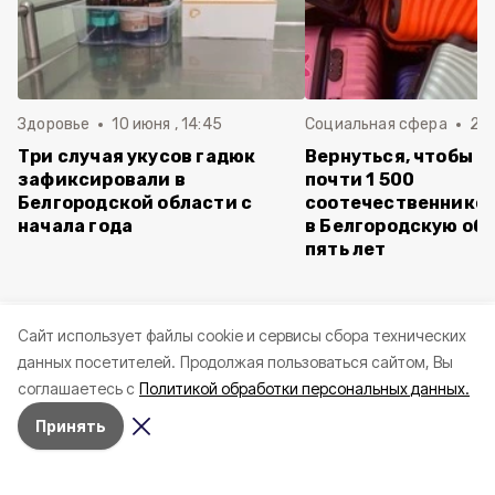
Здоровье
10 июня , 14:45
Социальная сфера
20 
Три случая укусов гадюк
Вернуться, чтобы о
зафиксировали в
почти 1 500
Белгородской области с
соотечественников
начала года
в Белгородскую обл
пять лет
Cайт использует файлы cookie и сервисы сбора технических
данных посетителей.
Продолжая пользоваться сайтом, Вы
соглашаетесь с
Политикой обработки персональных данных.
Принять