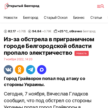
Новости
Белгород
Старый Оскол
Бизнес
Статьи
82.17
94.84
+
25
°С,
облачно
+0.76
$
+0.78
€
Белгород
Из-за обстрела в приграничном
городе Белгородской области
пропало электричество
Новость
7 ноября 2022, 14:20
Город Грайворон попал под атаку со
стороны Украины.
Сегодня, 7 ноября, Вячеслав Гладков
сообщил, что под обстрел со стороны
Украины попал город Грайворон в