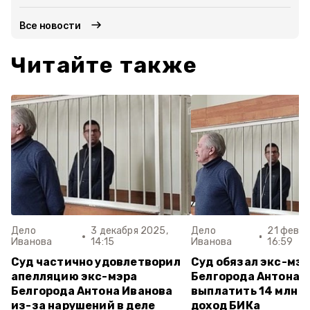
Все новости
Читайте также
Дело
3 декабря 2025,
Дело
21 февра
Иванова
14:15
Иванова
16:59
Суд частично удовлетворил
Суд обязал экс-мэ
апелляцию экс-мэра
Белгорода Антона 
Белгорода Антона Иванова
выплатить 14 млн р
из-за нарушений в деле
доход БИКа