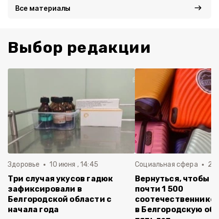
Все материалы
Выбор редакции
Здоровье
10 июня , 14:45
Социальная сфера
20 
Три случая укусов гадюк
Вернуться, чтобы о
зафиксировали в
почти 1 500
Белгородской области с
соотечественников
начала года
в Белгородскую обл