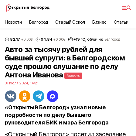
Новости
Белгород
Старый Оскол
Бизнес
Статьи
82.17
94.84
+
19
°С,
облачно
+0.00
$
+0.00
€
Белгород
Авто за тысячу рублей для
бывшей супруги: в Белгородском
суде прошло слушание по делу
Антона Иванова
Новость
31 июля 2024, 14:21
«Открытый Белгород» узнал новые
подробности по делу бывшего
руководителя БИК и мэра Белгорода
«Открытый Белгород» посетил заседание