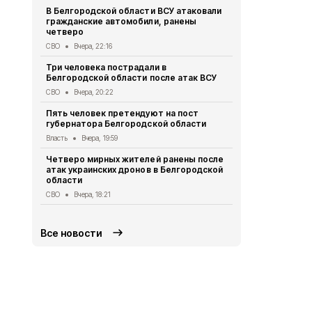
В Белгородской области ВСУ атаковали
Первый эта
гражданские автомобили, ранены
участковый
четверо
области 11 
СВО
Вчера, 22:16
Общество
Вч
Три человека пострадали в
В Белгородс
Белгородской области после атак ВСУ
атак ВСУ по
жителей
СВО
Вчера, 20:22
СВО
Вчера, 1
Пять человек претендуют на пост
губернатора Белгородской области
Водитель л
пострадал 
Власть
Вчера, 19:59
«КамАЗом» 
Четверо мирных жителей ранены после
ДТП
Вчера, 1
атак украинских дронов в Белгородской
области
В Белгородс
родились 50
СВО
Вчера, 18:21
Общество
Вч
Все новости