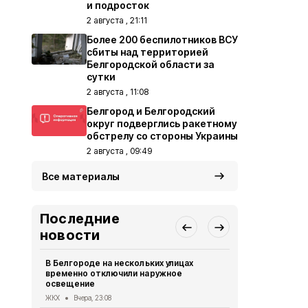
и подросток
2 августа , 21:11
Более 200 беспилотников ВСУ
сбиты над территорией
Белгородской области за
сутки
2 августа , 11:08
Белгород и Белгородский
округ подверглись ракетному
обстрелу со стороны Украины
2 августа , 09:49
Все материалы
Последние
новости
В Белгороде на нескольких улицах
Автомобиль
временно отключили наружное
округа подв
освещение
дрона
ЖКХ
Вчера, 23:08
СВО
Вчера, 1