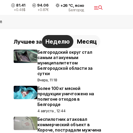
81.41
94.06
+
26
°С,
ясно
+0.48
$
+0.87
€
Белгород
л
Неделю
Месяц
Лучшее за
Белгородский округ стал
самым атакуемым
муниципалитетом
Белгородской области за
сутки
Вчера, 11:18
Более 100 кг мясной
продукции уничтожено на
полигоне отходов в
Белгороде
4 августа , 12:44
Беспилотник атаковал
коммерческий объект в
Короче, пострадали мужчина