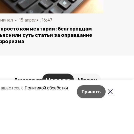
иминал
15 апреля , 16:47
 просто комментарии: белгородцам
ъяснили суть статьи за оправдание
рроризма
Неделю
Месяц
Лучшее за
лашаетесь с
Политикой обработки
Белгородский округ стал
Принять
Лента новостей
самым атакуемым
муниципалитетом
Белгородской области за
сутки
Вчера, 11:18
Более 100 кг мясной
продукции уничтожено на