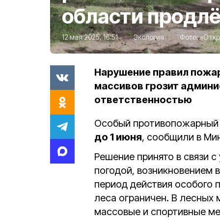
области продлё
12 мая 2025, 16:51
Экология
Фото:
«Откр
Нарушение правил пожар
массивов грозит админи
ответственностью
Особый противопожарный 
до 1 июня
, сообщили в Ми
Решение принято в связи с
погодой, возникновением 
период действия особого 
леса ограничен. В лесных
массовые и спортивные ме