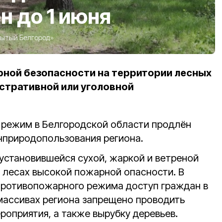
н до 1 июня
ытый Белгород»
ной безопасности на территории лесных
стративной или уголовной
режим в Белгородской области продлён
нприродопользования региона.
 установившейся сухой, жаркой и ветреной
в лесах высокой пожарной опасности. В
противопожарного режима доступ граждан в
 массивах региона запрещено проводить
роприятия, а также вырубку деревьев.