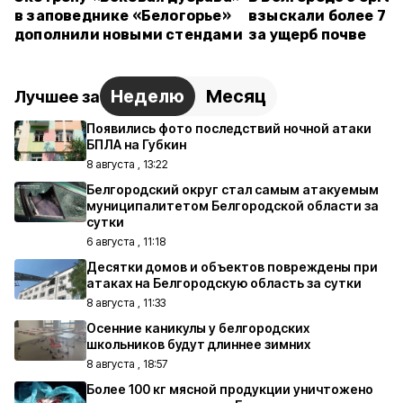
в заповеднике «Белогорье»
взыскали более 7 м
дополнили новыми стендами
за ущерб почве
Неделю
Месяц
Лучшее за
Появились фото последствий ночной атаки
БПЛА на Губкин
8 августа , 13:22
Белгородский округ стал самым атакуемым
муниципалитетом Белгородской области за
сутки
6 августа , 11:18
Десятки домов и объектов повреждены при
атаках на Белгородскую область за сутки
8 августа , 11:33
Осенние каникулы у белгородских
школьников будут длиннее зимних
8 августа , 18:57
Более 100 кг мясной продукции уничтожено