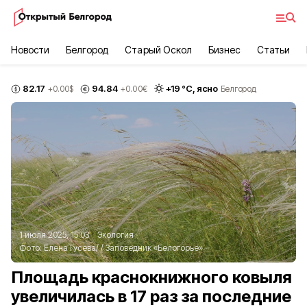
Новости
Белгород
Старый Оскол
Бизнес
Статьи
82.17
94.84
+
19
°С,
ясно
+0.00
$
+0.00
€
Белгород
1 июля 2025, 15:03
Экология
Фото:
Елена Гусева/
/
Заповедник «Белогорье»
Площадь краснокнижного ковыля
увеличилась в 17 раз за последние