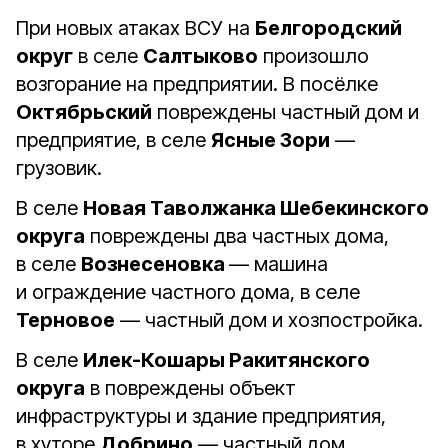
При новых атаках ВСУ на
Белгородский
округ
в селе
Салтыково
произошло
возгорание на предприятии. В посёлке
Октябрьский
повреждены частный дом и
предприятие, в селе
Ясные Зори
—
грузовик.
В селе
Новая Таволжанка Шебекинского
округа
повреждены два частных дома,
в селе
Вознесеновка
— машина
и ограждение частного дома, в селе
Терновое
— частный дом и хозпостройка.
В селе
Илек-Кошары Ракитянского
округа
в повреждены объект
инфраструктуры и здание предприятия,
в хуторе
Добрино
— частный дом.