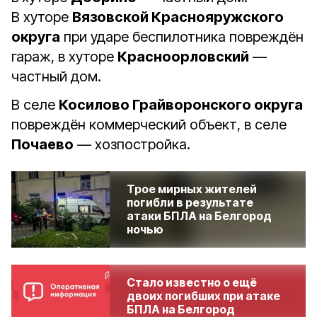
В хуторе
Вязовской Краснояружского
округа
при ударе беспилотника повреждён
гараж, в хуторе
Красноорловский
—
частный дом.
В селе
Косилово Грайворонского округа
повреждён коммерческий объект, в селе
Почаево
— хозпостройка.
Трое мирных жителей
погибли в результате
атаки БПЛА на Белгород
ночью
Стало известно о ещё
двоих погибших при атаке
БПЛА на Белгород