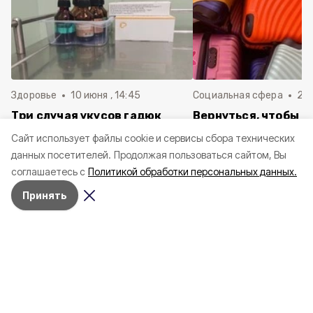
Здоровье
10 июня , 14:45
Социальная сфера
20 
Три случая укусов гадюк
Вернуться, чтобы о
зафиксировали в
почти 1 500
Cайт использует файлы cookie и сервисы сбора технических
Белгородской области с
соотечественников
данных посетителей.
Продолжая пользоваться сайтом, Вы
начала года
в Белгородскую обл
соглашаетесь с
Политикой обработки персональных данных.
пять лет
Принять