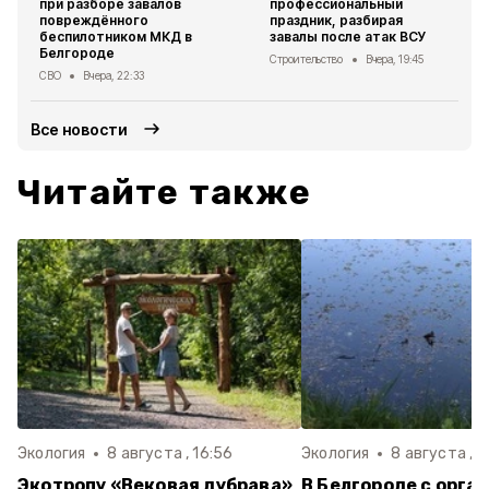
при разборе завалов
профессиональный
повреждённого
праздник, разбирая
беспилотником МКД в
завалы после атак ВСУ
Белгороде
Строительство
Вчера, 19:45
СВО
Вчера, 22:33
Все новости
Читайте также
Экология
8 августа , 16:56
Экология
8 августа , 1
Экотропу «Вековая дубрава»
В Белгороде с орга