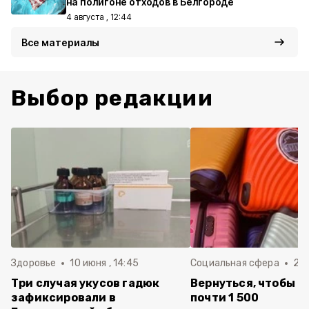
на полигоне отходов в Белгороде
4 августа , 12:44
Все материалы
Выбор редакции
Здоровье
10 июня , 14:45
Социальная сфера
20 
Три случая укусов гадюк
Вернуться, чтобы о
зафиксировали в
почти 1 500