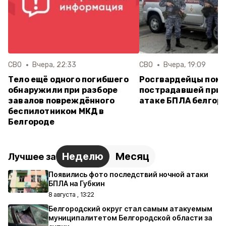
СВО
Вчера, 22:33
СВО
Вчера, 19:09
Тело ещё одного погибшего
Росгвардейцы пом
обнаружили при разборе
пострадавшей при 
завалов повреждённого
атаке БПЛА белгор
беспилотником МКД в
Белгороде
Неделю
Месяц
Лучшее за
Появились фото последствий ночной атаки
БПЛА на Губкин
8 августа , 13:22
Белгородский округ стал самым атакуемым
муниципалитетом Белгородской области за