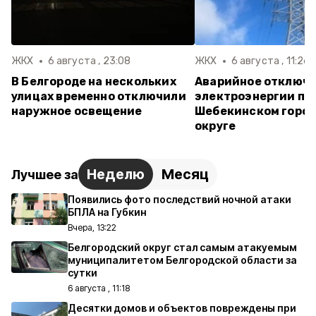
ЖКХ
6 августа , 23:08
ЖКХ
6 августа , 11:26
В Белгороде на нескольких
Аварийное отключ
улицах временно отключили
электроэнергии пр
наружное освещение
Шебекинском горо
округе
Неделю
Месяц
Лучшее за
Появились фото последствий ночной атаки
БПЛА на Губкин
Вчера, 13:22
Белгородский округ стал самым атакуемым
муниципалитетом Белгородской области за
сутки
6 августа , 11:18
Десятки домов и объектов повреждены при