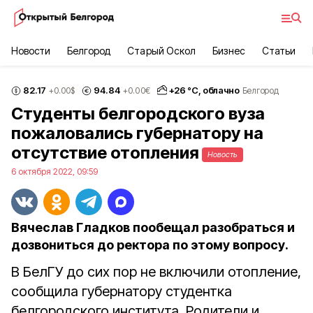
Новости
Белгород
Старый Оскол
Бизнес
Статьи
82.17
94.84
+
26
°С,
облачно
+0.00
$
+0.00
€
Белгород
Студенты белгородского вуза
пожаловались губернатору на
отсутствие отопления
Новость
6 октября 2022, 09:59
Вячеслав Гладков пообещал разобраться и
дозвониться до ректора по этому вопросу.
В БелГУ до сих пор не включили отопление,
сообщила губернатору студентка
белгородского института. Родители и