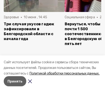
Здоровье
10 июня , 14:45
Социальная сфера
20 
Три случая укусов гадюк
Вернуться, чтобы о
зафиксировали в
почти 1 500
Белгородской области с
соотечественников
начала года
в Белгородскую обл
пять лет
Cайт использует файлы cookie и сервисы сбора технических
данных посетителей.
Продолжая пользоваться сайтом, Вы
соглашаетесь с
Политикой обработки персональных данных.
Принять