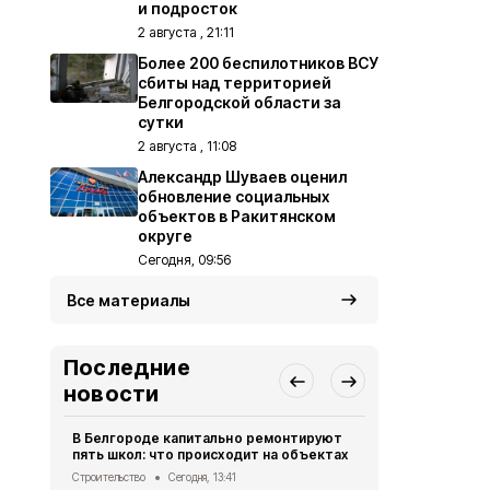
и подросток
2 августа , 21:11
Более 200 беспилотников ВСУ
сбиты над территорией
Белгородской области за
сутки
2 августа , 11:08
Александр Шуваев оценил
обновление социальных
объектов в Ракитянском
округе
Сегодня, 09:56
Все материалы
Последние
новости
В Белгороде капитально ремонтируют
Десятки до
пять школ: что происходит на объектах
при атаках 
сутки
Строительство
Сегодня, 13:41