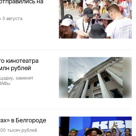
 отправились на
 3 августа
го кинотеатра
 млн рублей
щадку, заменят
 МАФы
ах» в Белгороде
200 тысяч рублей