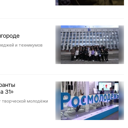
лгороде
леджей и техникумов
гранты
а 31»
у творческой молодёжи