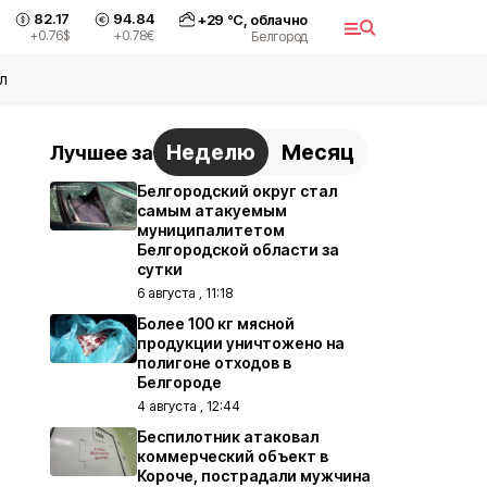
82.17
94.84
+
29
°С,
облачно
+0.76
$
+0.78
€
Белгород
л
Неделю
Месяц
Лучшее за
Белгородский округ стал
самым атакуемым
муниципалитетом
Белгородской области за
сутки
6 августа , 11:18
Более 100 кг мясной
продукции уничтожено на
полигоне отходов в
Белгороде
4 августа , 12:44
Беспилотник атаковал
коммерческий объект в
Короче, пострадали мужчина