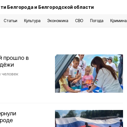
ти Белгорода и Белгородской области
Статьи
Культура
Экономика
СВО
Погода
Кримина
й прошло в
одёжи
ч человек
ернули
ороде