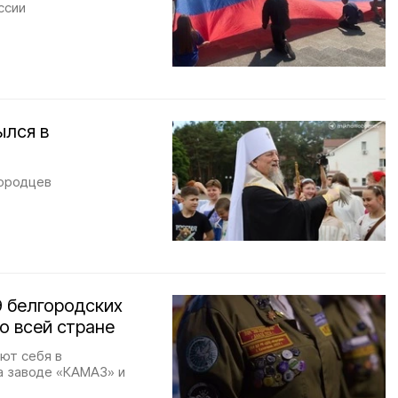
ссии
ылся в
городцев
9 белгородских
о всей стране
ют себя в
а заводе «КАМАЗ» и