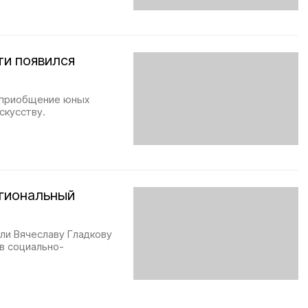
ти появился
а приобщение юных
скусству.
егиональный
ли Вячеславу Гладкову
в социально-