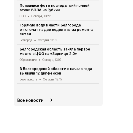
СВО
Сегодня,
Появились фото последствий ночной
атаки БПЛА на Губкин
Мужчина го
дрона в Кра
СВО
Сегодня, 13:22
СВО
Сегодня
Горячую воду в части Белгорода
отключат на две недели из-за ремонта
За сутки в 
сетей
погибли два
ранения
Белгород
Сегодня, 13:10
СВО
Сегодня
Белгородская область заняла первое
место в ЦФО на «Зарнице 2.0»
Александр 
социальных
Образование
Сегодня, 13:02
округе
В Белгородской области с начала года
Общество
Се
выявили 12 дипфейков
В Белгород
Безопасность
Сегодня, 12:15
систему оп
Безопасность
Все новости