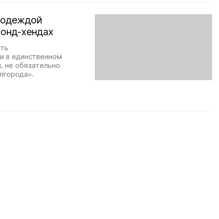
й одеждой
конд-хендах
ить
и в единственном
, не обязательно
лгорода».