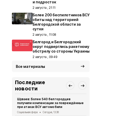
и подросток
2 августа , 21:11
Более 200 беспилотников ВСУ
сбиты над территорией
Белгородской области за
сутки
2 августа , 11:08
Белгород и Белгородский
округ подверглись ракетному
обстрелу со стороны Украины
2 августа , 09:49
Все материалы
Последние
новости
Шуваев: Более 540 белгородцев
В Белгородс
получили компенсации за повреждённые
пострадали
при атаках ВСУ автомобили
«Орлана»
Социальная сфера
Сегодня, 13:38
СВО
Сегодня,