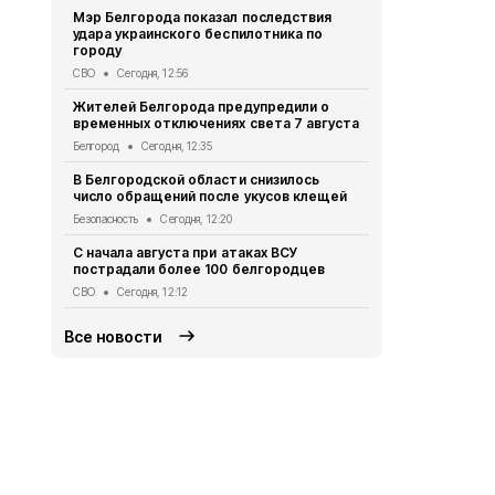
Мэр Белгорода показал последствия
Белгородец 
удара украинского беспилотника по
ссоре
городу
Криминал
Сег
СВО
Сегодня, 12:56
Двое жител
Жителей Белгорода предупредили о
обвиняются
временных отключениях света 7 августа
бюджетных
Белгород
Сегодня, 12:35
Криминал
Сег
В Белгородской области снизилось
При атаке 
число обращений после укусов клещей
пострадали
Безопасность
Сегодня, 12:20
СВО
Сегодня,
С начала августа при атаках ВСУ
Схемы движ
пострадали более 100 белгородцев
маршрутов 
СВО
Сегодня, 12:12
Транспорт
Се
Все новости