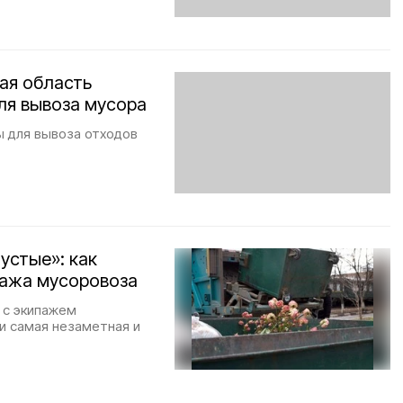
ая область
ля вывоза мусора
ы для вывоза отходов
устые»: как
пажа мусоровоза
 с экипажем
ри самая незаметная и