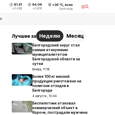
81.41
94.06
+
35
°С,
ясно
+0.48
$
+0.87
€
Белгород
л
Неделю
Месяц
Лучшее за
Белгородский округ стал
самым атакуемым
муниципалитетом
Белгородской области за
сутки
Вчера, 11:18
Более 100 кг мясной
продукции уничтожено на
полигоне отходов в
Белгороде
4 августа , 12:44
Беспилотник атаковал
коммерческий объект в
Короче, пострадали мужчина