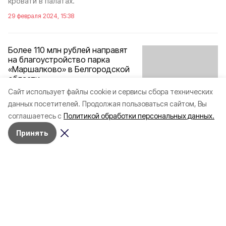
кровати в палатах.
29 февраля 2024, 15:38
Более 110 млн рублей направят
на благоустройство парка
«Маршалково» в Белгородской
области
Cайт использует файлы cookie и сервисы сбора технических
В прошлом году проект стал победителем федерального
данных посетителей.
Продолжая пользоваться сайтом, Вы
конкурса на создание комфортной городской среды.
соглашаетесь с
Политикой обработки персональных данных.
29 февраля 2024, 10:12
Принять
Разделы
Новости
Статьи
Здоровье