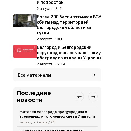
и подросток
2 августа , 21:11
Более 200 беспилотников ВСУ
сбиты над территорией
Белгородской области за
сутки
2 августа , 11:08
Белгород и Белгородский
округ подверглись ракетному
обстрелу со стороны Украины
2 августа , 09:49
Все материалы
Последние
новости
Жителей Белгорода предупредили о
Двое жител
временных отключениях света 7 августа
обвиняются
бюджетных
Белгород
Сегодня, 12:35
Криминал
Сег