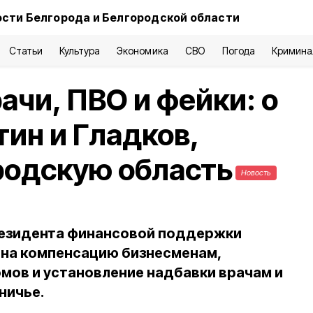
сти Белгорода и Белгородской области
Статьи
Культура
Экономика
СВО
Погода
Кримина
ачи, ПВО и фейки: о
тин и Гладков,
родскую область
Новость
резидента финансовой поддержки
на компенсацию бизнесменам,
мов и установление надбавки врачам и
ничье.