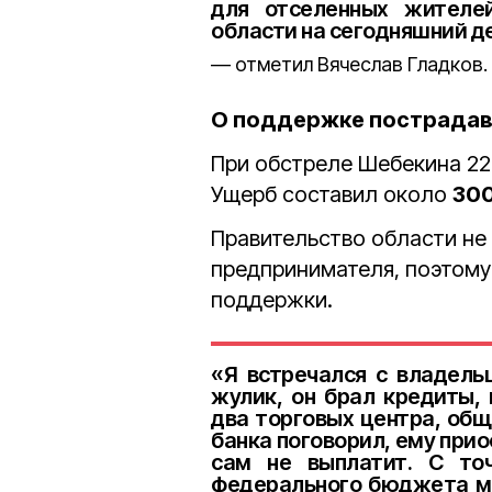
для отселенных жителе
области на сегодняшний д
отметил Вячеслав Гладков.
О поддержке пострадав
При обстреле Шебекина 22
Ущерб составил около
300
Правительство области не
предпринимателя, поэтому
поддержки.
«Я встречался с владель
жулик, он брал кредиты,
два торговых центра, общ
банка поговорил, ему прио
сам не выплатит. С то
федерального бюджета мо