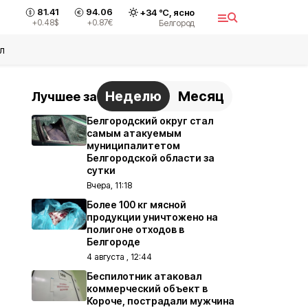
81.41
94.06
+
34
°С,
ясно
+0.48
$
+0.87
€
Белгород
л
Неделю
Месяц
Лучшее за
Белгородский округ стал
самым атакуемым
муниципалитетом
Белгородской области за
сутки
Вчера, 11:18
Более 100 кг мясной
продукции уничтожено на
полигоне отходов в
Белгороде
4 августа , 12:44
Беспилотник атаковал
коммерческий объект в
Короче, пострадали мужчина